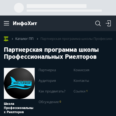
Каталог ПП
Партнерская программа школы Профессиона
Партнерская программа школы
Профессиональных Риелторов
Партнерка
Комиссия
Аудитория
Контакты
Как продвигать?
Ссылки
1
Обсуждение
0
Школа
Профессиональны
х Риелторов