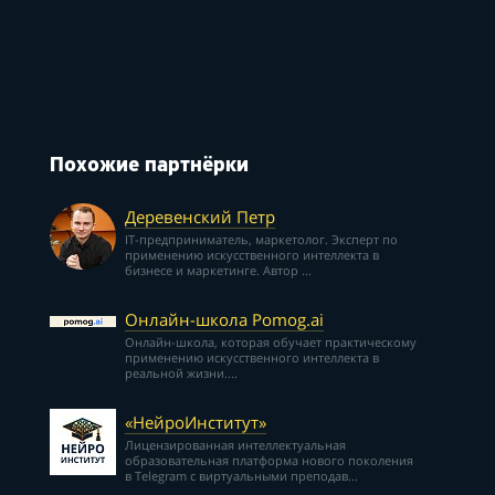
Похожие партнёрки
Деревенский Петр
IT-предприниматель, маркетолог. Эксперт по
применению искусственного интеллекта в
бизнесе и маркетинге. Автор ...
Онлайн-школа Pomog.ai
Онлайн-школа, которая обучает практическому
применению искусственного интеллекта в
реальной жизни....
«НейроИнститут»
Лицензированная интеллектуальная
образовательная платформа нового поколения
в Telegram с виртуальными преподав...