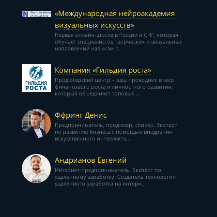
«Международная нейроакадемия
визуальных искусств»
Первая онлайн-школа в России и СНГ, которая
обучает специалистов творческих и визуальных
направлений навыкам р...
Компания «Гильдия роста»
Продюсерский центр – ваш проводник в мир
финансового роста и личностного развития,
который объединяет топовых ...
Ффринг Денис
Предприниматель, продюсер, спикер. Эксперт
по развитию бизнеса с помощью внедрения
искусственного интеллекта....
Андрианов Евгений
Интернет-предприниматель. Эксперт по
удаленному заработку. Создатель технологии
удаленного заработка на интерн...