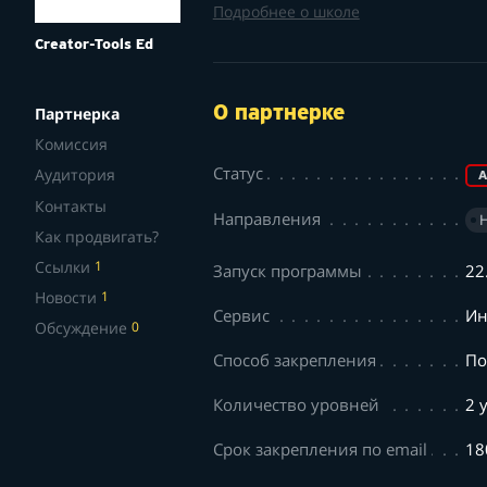
Подробнее о школе
Creator-Tools Ed
О партнерке
Партнерка
Комиссия
Статус
Аудитория
А
Контакты
Направления
Как продвигать?
Ссылки
1
Запуск программы
22
Новости
1
Сервис
Ин
Обсуждение
0
Способ закрепления
По
Количество уровней
2 
Срок закрепления по email
18