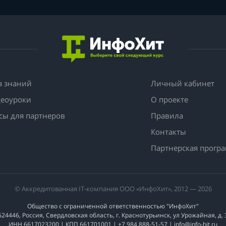
а знаний
Личный кабинет
еоуроки
О проекте
сы для партнеров
Правила
Контакты
Партнерская прогр
© Аккредитованная IT-компания ООО «ИнфоХит», 2012 — 2026
Общество с ограниченной ответственностью "ИнфоХит"
624446, Россия, Свердловская область, г. Краснотурьинск, ул Урожайная, д. 
ИНН 6617023200 | КПП 661701001 | +7 984 888-51-57 | info@info-hit.ru