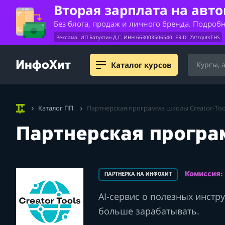
Вторая зарплата на авт
Без блога, продаж и личного бренда. Подроб
Реклама. ИП Батухтин Д.Г. ИНН 663003506540. ERID: 2VtzqutsTHS
Каталог курсов
Каталог ПП
Партнерская программа школы Creator-Too
Партнерская програм
Комиссия
ПАРТНЕРКА НА ИНФОХИТ
AI-сервис о полезных инстр
больше зарабатывать.