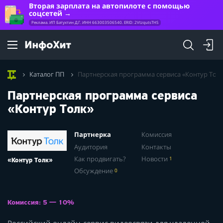
Вторая зарплата на автопилоте с помощью
соцсетей
Реклама. ИП Батухтин Д.Г. ИНН 663003506540. ERID: 2VtzqutsTHS
Каталог ПП
Партнерская программа сервиса «Контур Тол
Партнерская программа сервиса
«Контур Толк»
Партнерка
Комиссия
Аудитория
Контакты
Как продвигать?
Новости
1
«Контур Толк»
Обсуждение
0
Комиссия: 5 — 10%
Российский онлайн-сервис видеосвязи для удаленной