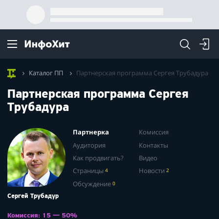
Каталог ПП
Партнерская программа Сергея Трубадура
Партнерская программа Сергея
Трубадура
Партнерка
Комиссия
Аудитория
Контакты
Как продвигать?
Видео
Страницы
4
Новости
2
Обсуждение
0
Сергей Трубадур
Комиссия: 15 — 50%