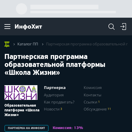
Каталог ПП
Партнерская программа образовательной п
Партнерская программа
образовательной платформы
«Школа Жизни»
Партнерка
Комиссия
Аудитория
Контакты
Как продвигать?
Ссылки
1
Образовательная
Новости
3
Обсуждение
11
платформа «Школа
Жизни»
Комиссия: 13%
ПАРТНЕРКА НА ИНФОХИТ