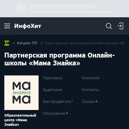
Каталог ПП
Партнерская программа Онлайн-школы «Мам
Партнерская программа Онлайн-
школы «Мама Знайка»
Партнерка
Комиссия
Аудитория
Контакты
Как продвигать?
Ссылки
6
Обсуждение
0
Образовательный
центр «Мама
Знайка»