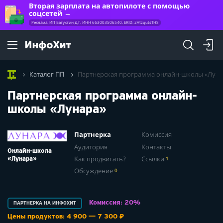
Вторая зарплата на автопилоте с помощью
соцсетей
Реклама. ИП Батухтин Д.Г. ИНН 663003506540. ERID: 2VtzqutsTHS
Каталог ПП
Партнерская программа онлайн-школы «Луна
Партнерская программа онлайн-
школы «Лунара»
Партнерка
Комиссия
Аудитория
Контакты
Онлайн-школа
Как продвигать?
Ссылки
1
«Лунара»
Обсуждение
0
Комиссия: 20%
ПАРТНЕРКА НА ИНФОХИТ
Цены продуктов: 4 900 — 7 300 ₽