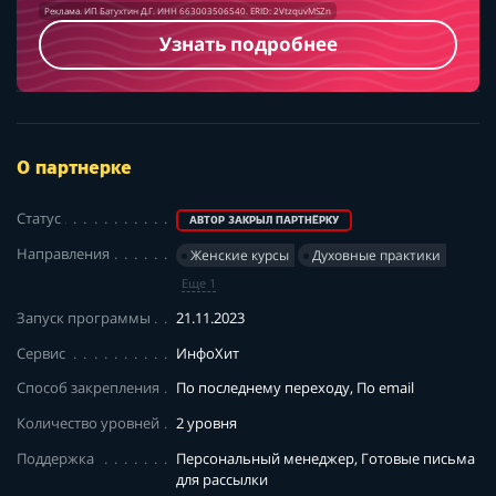
Реклама. ИП Батухтин Д.Г. ИНН 663003506540. ERID: 2VtzquvMSZn
Узнать подробнее
О партнерке
Статус
АВТОР ЗАКРЫЛ ПАРТНЁРКУ
Направления
Женские курсы
Духовные практики
Еще 1
Запуск программы
21.11.2023
Сервис
ИнфоХит
Способ закрепления
По последнему переходу, По email
Количество уровней
2 уровня
Поддержка
Персональный менеджер, Готовые письма
для рассылки