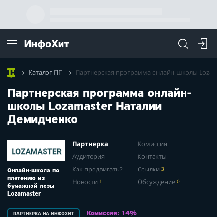
Каталог ПП
Партнерская программа онлайн-школы Lozam
Партнерская программа онлайн-
школы Lozamaster Наталии
Демидченко
Партнерка
Комиссия
Аудитория
Контакты
Как продвигать?
Ссылки
3
Онлайн-школа по
плетению из
Новости
1
Обсуждение
0
бумажной лозы
Lozamaster
Комиссия: 14%
ПАРТНЕРКА НА ИНФОХИТ