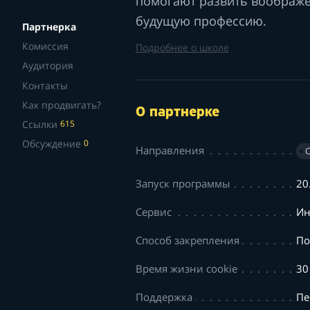
помогают развить воображе
будущую профессию.
Партнерка
Комиссия
Подробнее о школе
Аудитория
Контакты
Как продвигать?
О партнерке
Ссылки
615
Обсуждение
0
Направления
Запуск программы
20
Сервис
Ин
Способ закрепления
По
Время жизни cookie
30
Поддержка
Пе