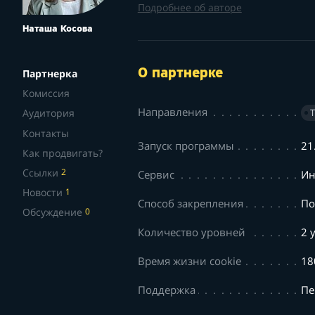
Подробнее об авторе
Наташа Косова
О партнерке
Партнерка
Комиссия
Направления
Аудитория
Контакты
Запуск программы
21
Как продвигать?
Ссылки
2
Сервис
Ин
Новости
1
Способ закрепления
По
Обсуждение
0
Количество уровней
2 
Время жизни cookie
18
Поддержка
Пе