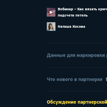
Вебинар – Как вязать крю
подсчета петель
Наташа Косова
Данные для маркировки
Что нового в партнерке
Обсуждение партнерско