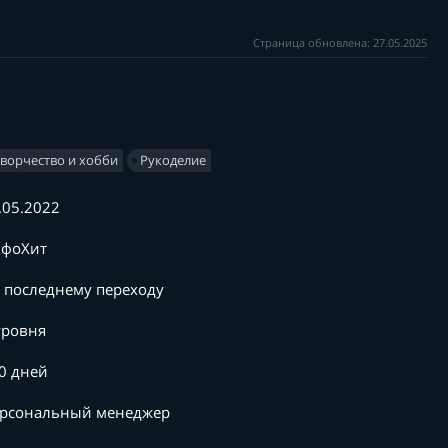
Страница обновлена: 27.05.2025
Творчество и хобби
Рукоделие
.05.2022
фоХит
 последнему переходу
уровня
0 дней
рсональный менеджер