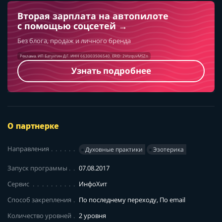
Вторая зарплата на автопилоте
с помощью соцсетей
Без блога, продаж и личного бренда
Реклама. ИП Батухтин Д.Г. ИНН 663003506540. ERID: 2VtzquvMSZn
Узнать подробнее
О партнерке
Направления
Духовные практики
Эзотерика
Запуск программы
07.08.2017
Сервис
ИнфоХит
Способ закрепления
По последнему переходу, По email
Количество уровней
2 уровня