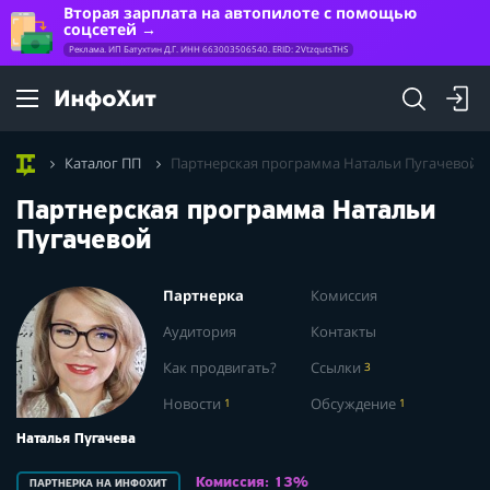
Вторая зарплата на автопилоте с помощью
соцсетей
Реклама. ИП Батухтин Д.Г. ИНН 663003506540. ERID: 2VtzqutsTHS
Каталог ПП
Партнерская программа Натальи Пугачевой
Партнерская программа Натальи
Пугачевой
Партнерка
Комиссия
Аудитория
Контакты
Как продвигать?
Ссылки
3
Новости
1
Обсуждение
1
Наталья Пугачева
Комиссия: 13%
ПАРТНЕРКА НА ИНФОХИТ