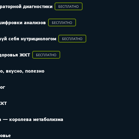
БЕСПЛАТНО
раторной диагностики
БЕСПЛАТНО
сшифровки анализов
БЕСПЛАТНО
вуй себя нутрициологом
БЕСПЛАТНО
здоровья ЖКТ
о, вкусно, полезно
ог
ЖКТ
а — королева метаболизма
ровье