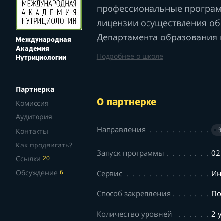
профессиональные програм
лицензии осуществления об
Департамента образования 
Международная
Академия
Подробнее о школе
Нутрициологии
Партнерка
О партнерке
Комиссия
Аудитория
Направления
Контакты
Как продвигать?
Запуск программы
02
Ссылки
20
Обсуждение
Сервис
Ин
6
Способ закрепления
По
Количество уровней
2 