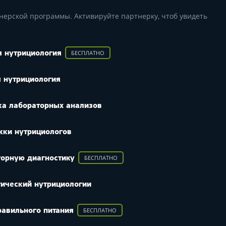
нерской программы. Активируйте партнерку, чтоб увидеть
БЕСПЛАТНО
я нутрициология
 нутрициология
ка лабораторных анализов
жки нутрициологов
БЕСПЛАТНО
торную диагностику
тический нутрициологии
БЕСПЛАТНО
равильного питания