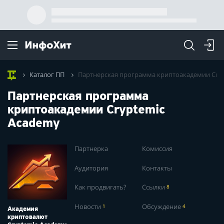
Каталог ПП
Партнерская программа криптоакадемии Cry
Партнерская программа
криптоакадемии Cryptemic
Academy
Партнерка
Комиссия
Аудитория
Контакты
Как продвигать?
Ссылки
8
Новости
1
Обсуждение
4
Академия
криптовалют