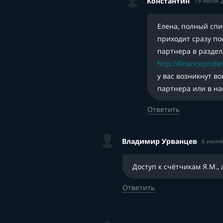
Константин
19 июля 2
Елена, полный спи
приходит сразу пос
партнера в раздел
http://financeprofe
у вас возникнут в
партнера или в на
Ответить
Владимир Урванцев
6 июня
Доступ к счётчикам Я.М.,
Ответить