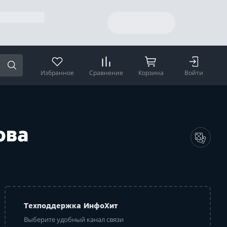
Избранное
Сравнение
Корзина
Войти
ова
Техподдержка ИнфоХит
Выберите удобный канал связи