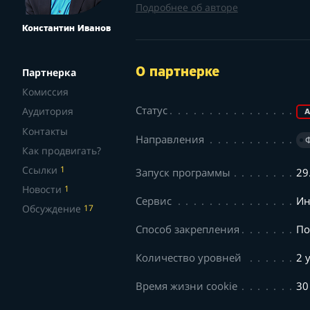
Подробнее об авторе
Константин Иванов
О партнерке
Партнерка
Комиссия
Статус
Аудитория
А
Контакты
Направления
Как продвигать?
Ссылки
1
Запуск программы
29
Новости
1
Сервис
Ин
Обсуждение
17
Способ закрепления
По
Количество уровней
2 
Время жизни cookie
30