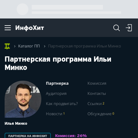
Каталог ПП
Партнерская программа Ильи Минко
Партнерская программа Ильи
Минко
Партнерка
Комиссия
Аудитория
Контакты
Как продвигать?
Ссылки
2
Новости
1
Обсуждение
0
Илья Минко
Комиссия: 26%
ПАРТНЕРКА НА ИНФОХИТ