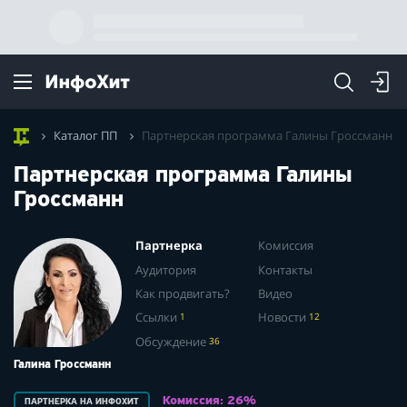
Каталог ПП
Партнерская программа Галины Гроссманн
Партнерская программа Галины
Гроссманн
Партнерка
Комиссия
Аудитория
Контакты
Как продвигать?
Видео
Ссылки
1
Новости
12
Обсуждение
36
Галина Гроссманн
Комиссия: 26%
ПАРТНЕРКА НА ИНФОХИТ