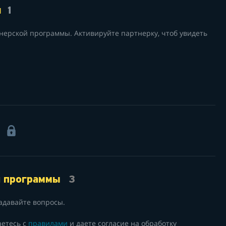
я
1
нерской программы. Активируйте партнерку, чтоб увидеть
1
й программы
3
адавайте вопросы.
аетесь с
правилами
и даете согласие на обработку