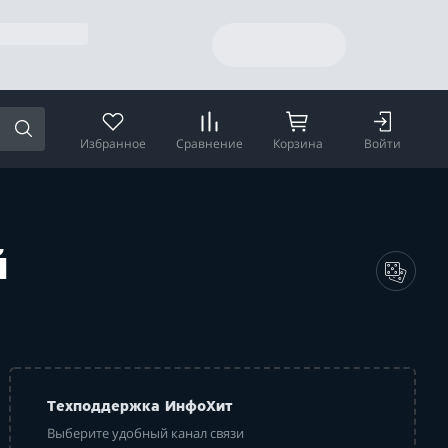
Избранное
Сравнение
Корзина
Войти
й
Техподдержка ИнфоХит
Выберите удобный канал связи