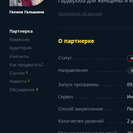
гардероба для женщины и ег
Галина Галышина
Подробнее об авторе
Партнерка
Комиссия
О партнерке
Аудитория
Контакты
Статус
А
Как продвигать?
Направления
Ссылки
1
Новости
1
Запуск программы
09
Обсуждение
3
Сервис
Ин
Способ закрепления
По
Количество уровней
2 