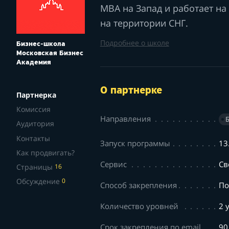
MBA на Запад и работает на
на территории СНГ.
Подробнее о школе
Бизнес-школа
Московская Бизнес
Академия
О партнерке
Партнерка
Комиссия
Направления
Аудитория
Контакты
Запуск программы
13
Как продвигать?
Сервис
Св
Страницы
16
Обсуждение
0
Способ закрепления
По
Количество уровней
2 
Срок закрепления по email
90