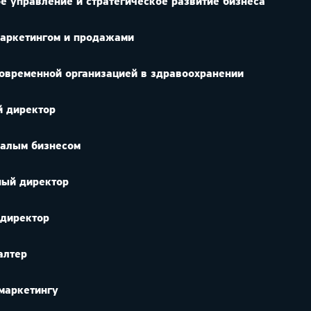
е управление и стратегическое развитие бизнеса
маркетингом и продажами
овременной организацией в здравоохранении
й директор
малым бизнесом
ный директор
 директор
алтер
маркетингу