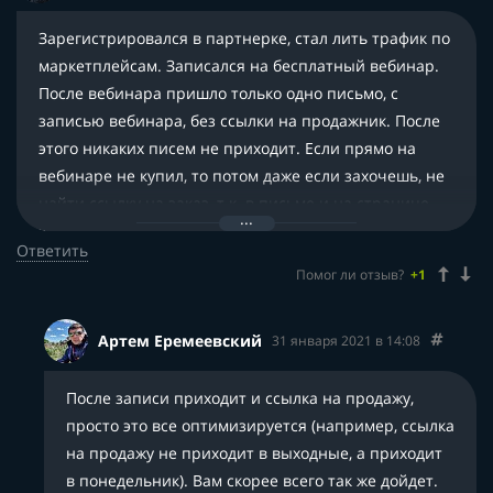
Зарегистрировался в партнерке, стал лить трафик по
маркетплейсам. Записался на бесплатный вебинар.
После вебинара пришло только одно письмо, с
записью вебинара, без ссылки на продажник. После
этого никаких писем не приходит. Если прямо на
вебинаре не купил, то потом даже если захочешь, не
найти ссылку на заказ, т.к. в письме и на странице
записи на мастер-класс её не найти. Статистика: на
Ответить
мастер-класс записалось по яндекс метрике 30
Помог ли отзыв?
+1
человек, по статистике партнерки — 29, из них 4
человека с РСЯ, 1 с поисковой выдачи, 1 моя заявка,
остальное с e-mail рассылок. Продаж нет. Конверсия
Артем Еремеевский
31 января 2021 в 14:08
подписной 4-5%
После записи приходит и ссылка на продажу,
просто это все оптимизируется (например, ссылка
на продажу не приходит в выходные, а приходит
в понедельник). Вам скорее всего так же дойдет.