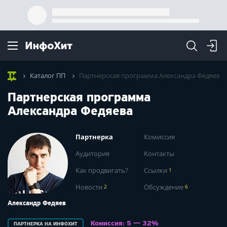
Каталог ПП
Партнерская программа Александра Федяева
Партнерская программа
Александра Федяева
Партнерка
Комиссия
Аудитория
Контакты
Как продвигать?
Ссылки
1
Новости
2
Обсуждение
6
Александр Федяев
Комиссия: 5 — 32%
ПАРТНЕРКА НА ИНФОХИТ