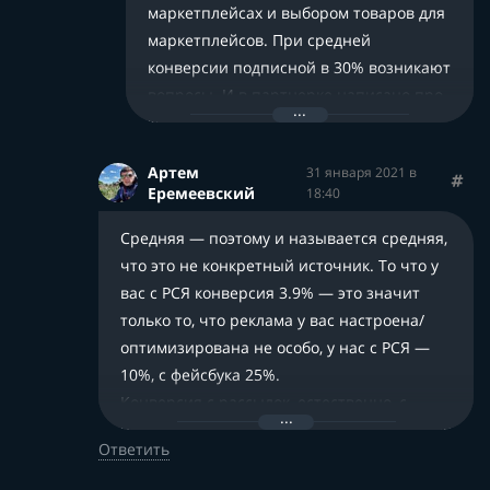
маркетплейсах и выбором товаров для
маркетплейсов. При средней
конверсии подписной в 30% возникают
вопросы. И в партнерке написано про
конверсию до 79.7% с рассылок, а вы
пишете, что с рассылок не продается. Я
Артем
31 января 2021 в
не говорю, что тут всё плохо,
Еремеевский
18:40
тестирование продолжается, но
вопросы появились. Если бы показали
Средняя — поэтому и называется средняя,
статистику доходимости на вебинар по
что это не конкретный источник. То что у
партнерской ссылке, это бы сняло
вас с РСЯ конверсия 3.9% — это значит
часть вопросов и позволило бы
только то, что реклама у вас настроена/
оптимизировть рекламу.
оптимизирована не особо, у нас с РСЯ —
К курсу и к Федяеву как тренеру, я пока
10%, с фейсбука 25%.
отношусь хорошо, потому, что
Конверсия с рассылок, естественно, с
очевидно, что он много правильных и
наших целевых, где наши подписчики, а не
Ответить
полезных вещей говорит.
с непонятных рекламных. Ботов вы с них
По партнёрке, я дал комментарий о
можете не проверять (я не имел ввиду