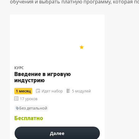
обучения и выбрать платную программу, которая п
5
389
КУРС
Введение в игровую
индустрию
1 месяц
Идет набор
5 модулей
17 уроков
Без детальной
Бесплатно
Далее