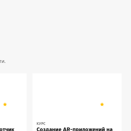
ти.
Coddy
5
389
5
37
КУРС
отчик
Создание AR-приложений на