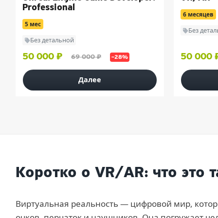
Professional
6 месяцев
5 мес
Без дета
Без детальной
50 000 ₽
50 000 
69 000 ₽
–28%
Далее
Коротко о VR/AR: что это т
Виртуальная реальность — цифровой мир, котор
очков, перчаток и наушников. Она погружает 