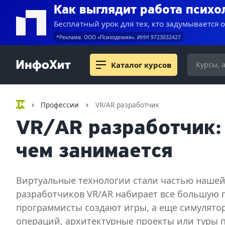
Как выглядит работа психо
Бесплатный урок для тех, кто задумывается 
*Реклама. ООО «Психодемия». ИНН 9723032427
Каталог курсов
Профессии
VR/AR разработчик
VR/AR разработчик: 
чем занимается
Виртуальные технологии стали частью нашей
разработчиков VR/AR набирает все большую п
программисты создают игры, а еще симулято
операций, архитектурные проекты или туры п