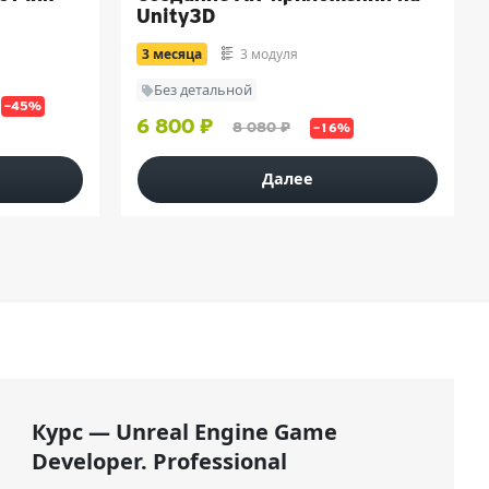
Unity3D
3 месяца
3 модуля
Без детальной
–45%
6 800 ₽
8 080 ₽
–16%
Далее
Курс — Unreal Engine Game
Developer. Professional