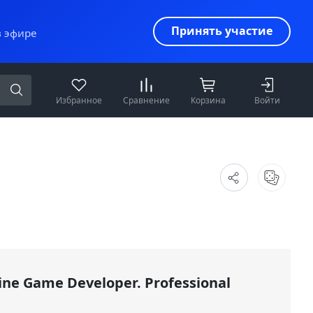
Принять участие
в эфире
Избранное
Сравнение
Корзина
Войти
ine Game Developer. Professional