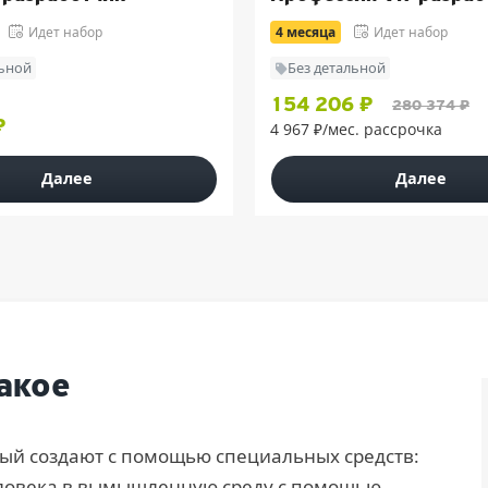
Идет набор
4 месяца
Идет набор
льной
Без детальной
154 206 ₽
280 374 ₽
₽
4 967 ₽/мес. рассрочка
Далее
Далее
акое
ый создают с помощью специальных средств:
человека в вымышленную среду с помощью