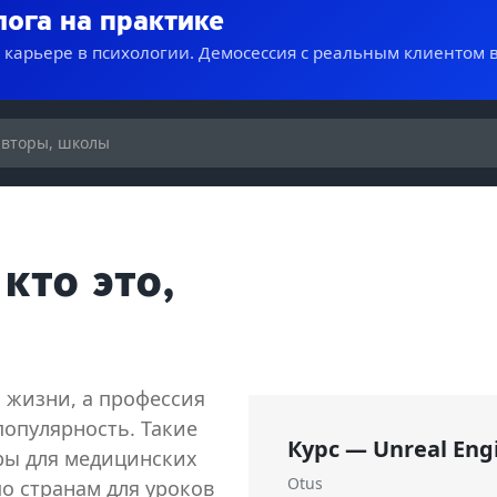
лога на практике
о карьере в психологии. Демосессия с реальным клиентом 
кто это,
 жизни, а профессия
опулярность. Такие
Курс — Unreal Eng
ры для медицинских
Otus
о странам для уроков