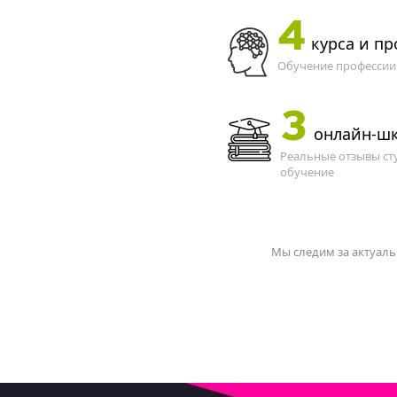
4
курса и п
Обучение профессии 
3
онлайн-ш
Реальные отзывы ст
обучение
Мы следим за актуаль