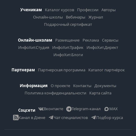
Ученикам
Каталог курсов
Профессии
Авторы
Онлайн-школы
Вебинары
Журнал
Подарочный сертификат
Онлайн-школам
Размещение
Реклама
Сервисы
ИнфоХит.Студия
ИнфоХит.Трафик
ИнфоХит.Директ
ИнфоХит.Блоги
Партнерам
Партнерская программа
Каталог партнёрок
Информация
О проекте
Контакты
Документы
Политика конфиденциальности
Карта сайта
Вконтакте
Telegram-канал
MAX
Соцсети
Канал в Дзене
Чат специалистов
Подбор курса