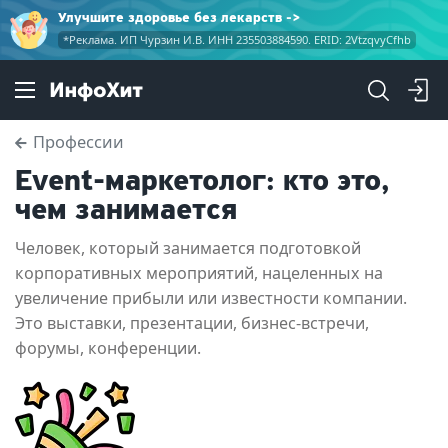
Улучшите здоровье без лекарств
*Реклама. ИП Чурзин И.В. ИНН 235503884590. ERID: 2VtzqvyCfhb
Профессии
Event-маркетолог: кто это,
чем занимается
Человек, который занимается подготовкой
корпоративных мероприятий, нацеленных на
увеличение прибыли или известности компании.
Это выставки, презентации, бизнес-встречи,
форумы, конференции.