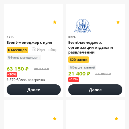
МИПО
5
5
38
5
КУРС
КУРС
Event-менеджер с нуля
Event-менеджер:
организация отдыха и
Идет набор
6 месяцев
развлечений
Event-менеджмент
620 часов
Без детальной
63 150 ₽
90 214 ₽
21 400 ₽
25 800 ₽
–30%
6 579 ₽/мес. рассрочка
–17%
Далее
Далее
ОСЭК
ОСЭК
5
5
11
11