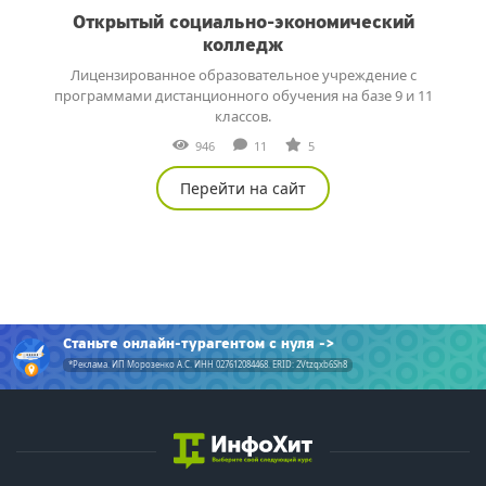
Открытый социально-экономический
колледж
Лицензированное образовательное учреждение с
программами дистанционного обучения на базе 9 и 11
классов.
946
11
5
Перейти на сайт
Станьте онлайн-турагентом с нуля
*Реклама. ИП Морозенко А.С. ИНН 027612084468. ERID: 2Vtzqxb6Sh8