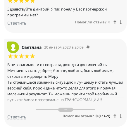
Здравствуйте Дмитрий! Я так понял у Вас партнерской
программы нет?
Помог ли отзыв?
0
Ответить
Светлана
20 января 2023 в 20:09
В не зависимости от возраста, дохода и достижений ты
Мечтаешь стать добрее, богаче, любить, быть любимым,
открытым и доверять Миру
Ты стремишься изменить ситуацию к лучшему и стать лучшей
версией себя, порой даже что-то делая для этого и получая
маленький результат. Ты можешь пройти свой необычный
путь как Алиса в зазеркалье на ТРАНСФОРМАЦИИ!!!
Представляешь, у тебя есть такая возможность, а у меня нет(, т
к я его ПРОШЛА)))!!!
Помог ли отзыв?
0 (+1/–1)
Ответить
У тебя есть возможность по-настоящему ПЕРЕРОДИТЬСЯ
заново!!!
Решать только тебе! я не могу рассказать подробнее про этот