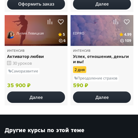
Оформить заказ
Далее
Лилия Левицкая
EDPRO
5
4.99
6
109
ИНТЕНСИВ
ИНТЕНСИВ
Активатор любви
Успех, отношения, деньги
и вы!
30 уроков
2 дня
Саморазвитие
Преодоление страхов
35 900 ₽
590 ₽
Далее
Далее
Другие курсы по этой теме