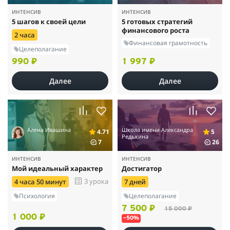
жизнь не изменит, но тренинг дает колоссальное количество
ИНТЕНСИВ
ИНТЕНСИВ
практики и возможностей для вашего изменения.
5 шагов к своей цели
5 готовых стратегий
финансового роста
2 часа
Финансовая грамотность
Целеполагание
990 ₽
1 997 ₽
Далее
Далее
Алена Ивашина
Школа имени Александра
4.71
5
Редькина
7
26
ИНТЕНСИВ
ИНТЕНСИВ
Мой идеальный характер
Достигатор
3 урока
4 часа 50 минут
7 дней
Психология
Целеполагание
7 500 ₽
15 000 ₽
1 000 ₽
–50%