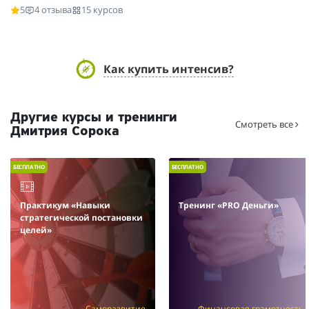
5
4 отзыва
15 курсов
Как купить интенсив?
Другие курсы и тренинги
Смотреть все
Дмитрия Сорока
БЕСПЛАТНО
БЕСПЛАТНО
Практикум «Навыки
Тренинг «PRO Деньги»
стратегической постановки
целей»
Саморазвитие
Финансовая грамотность