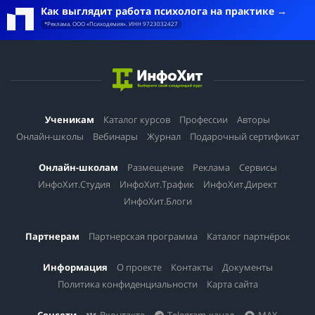
Как выглядит работа психолога на практике
*Реклама. ООО «Психодемия». ИНН 9723032427
Ученикам
Каталог курсов
Профессии
Авторы
Онлайн-школы
Вебинары
Журнал
Подарочный сертификат
Онлайн-школам
Размещение
Реклама
Сервисы
ИнфоХит.Студия
ИнфоХит.Трафик
ИнфоХит.Директ
ИнфоХит.Блоги
Партнерам
Партнерская программа
Каталог партнёрок
Информация
О проекте
Контакты
Документы
Политика конфиденциальности
Карта сайта
Соцсети
Вконтакте
Telegram-канал
MAX