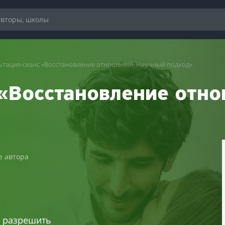
ьтация-сеанс «Восстановление отношений. Научный подход»
 «Восстановление отно
е автора
и разрешить