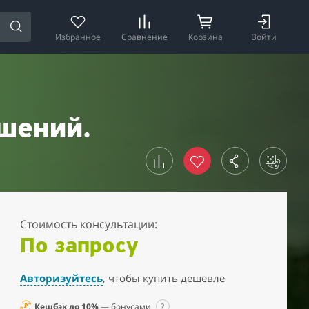
Избранное
Сравнение
Корзина
Войти
шений.
Стоимость консультации:
По запросу
Авторизуйтесь
, чтобы купить дешевле
Кешбэк до 10%
— бонусами
?