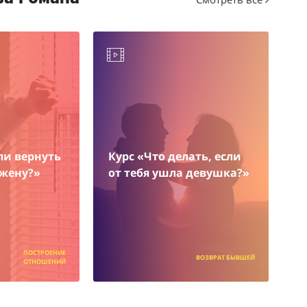
ли вернуть
Курс «Что делать, если
жену?»
от тебя ушла девушка?»
ПОСТРОЕНИЕ
ВОЗВРАТ БЫВШЕЙ
ОТНОШЕНИЙ