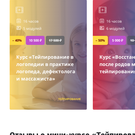
16 часов
16 часов
5 модулей
6 модулей
– 40%
10 500 ₽
17 500 ₽
– 50%
5 000 ₽
10 
Курс «Тейпирование в
Курс «Восста
логопедии в практике
после родов 
логопеда, дефектолога
тейпировани
и массажиста»
ТЕЙПИРОВАНИЕ