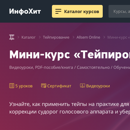
Каталог курсов
Каталог
Тейпирование
Allsem Online
Мини-курс «
Мини-курс «Тейпиро
Видеоуроки, PDF-пособие/книга / Самостоятельно / Обучени
5 уроков
Сертификат
Видеоуроки
Узнайте, как применить тейпы на практике для
коррекции судорог голосового аппарата и убер