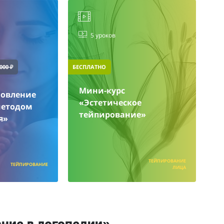
5 уроков
000 ₽
БЕСПЛАТНО
Мини-курс
новление
«Эстетическое
методом
тейпирование»
я»
ТЕЙПИРОВАНИЕ
ТЕЙПИРОВАНИЕ
ЛИЦА