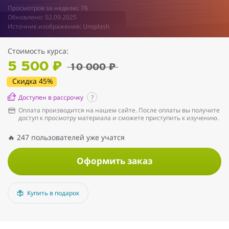
Просмотров за неделю: 76
Обновлено: 02.09.2025
Источник изображения: Unsplash
Стоимость курса:
5 500 ₽
10 000 ₽
Скидка 45%
Доступен в рассрочку
?
Оплата производится на нашем сайте. После оплаты вы получите
доступ к просмотру материала и сможете приступить к изучению.
🔥 247 пользователей уже учатся
Оформить заказ
Купить в подарок