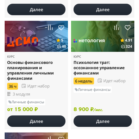
Далее
Далее
5
4.91
40
324
КУРС
КУРС
Основы финансового
Психология трат:
планирования и
осознанное управление
управления личными
финансами
финансами
Идет набор
6 недель
Идет набор
36 ч
Личные финансы
3 модуля
Личные финансы
от 15 000 ₽
8 900 ₽
/мес.
Далее
Далее