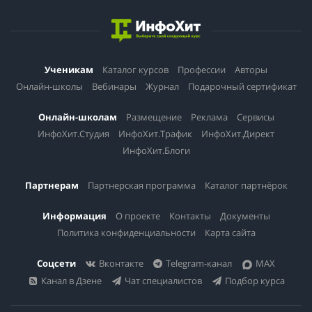
Ученикам
Каталог курсов
Профессии
Авторы
Онлайн-школы
Вебинары
Журнал
Подарочный сертификат
Онлайн-школам
Размещение
Реклама
Сервисы
ИнфоХит.Студия
ИнфоХит.Трафик
ИнфоХит.Директ
ИнфоХит.Блоги
Партнерам
Партнерская программа
Каталог партнёрок
Информация
О проекте
Контакты
Документы
Политика конфиденциальности
Карта сайта
Соцсети
Вконтакте
Telegram-канал
MAX
Канал в Дзене
Чат специалистов
Подбор курса