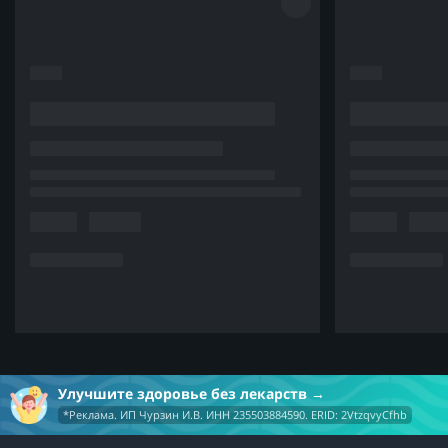
Улучшите здоровье без лекарств
*Реклама. ИП Чурзин И.В. ИНН 235503884590. ERID: 2VtzqvyCfhb