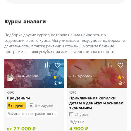
Курсы аналоги
Подборка других курсов, которую нашла нейросеть по
содержанию этого курса. Мы учитываем тему, уровень, формат и
длительность, а также рейтинг и отзывы. Смотрите близкие
программы — для углубления или альтернативного старта.
Юлия Ивлиева
«Как Здорово»
5
5
18
7
КУРС
КУРС
Про Деньги
Приключения копилки:
детям о деньгах и основах
5 модулей
5 недель
экономики
Финансовая грамотность
21 урок
Детям
от 27 000 ₽
4 900 ₽