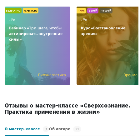
БЕСПЛАТНО
6 АВГУСТА
– 71%
3 500 ₽
11 900 ₽
Вебинар «Три шага, чтобы
Курс «Восстановление
активировать внутренние
зрения»
силы»
Биоэнергетика
Зрение
Отзывы о мастер-классе «Сверхсознание.
Практика применения в жизни»
3
21
О мастер-классе
Об авторе