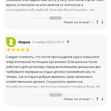
врачи, и смотрели на мои занятия со скепсисом и
снисходительной улыбкой, типа чем бы не тешился... но
сейчас они сильно изменились во мнении, особенно увидев
результаты работы с малышом.
Помог ли отзыв?
0
Что касается моих изменении - я активен, спортивен,
востребован профессионально и имею массу друзей. Курсом я
доволен более чем, и планирую продолжать учебу. Огромное
спасибо.
Мария
5 ноября 2023 в 20:47
Следует отметить, что после прохождения курса повысился
энергетический потенциал организма. Если раньше после
рабочего дня организму перед выполнением домашних дел
требовался перерыв на отдых дпя восстановления сил, то
теперь, как в старые добрые времена, сразу занимаюсь
хозяйственными делами. Сократилось время сна.
На работе коллегам с легкостью снимаю головную боль. Их
удивляет как это у меня получается. Был опыт помощи
человеку на расстоянии (на другом континенте) при сильном
Помог ли отзыв?
0
отравлении. Результаты воодушевляют.
Обучение на курсе позволило взглянуть на себя по-новому,