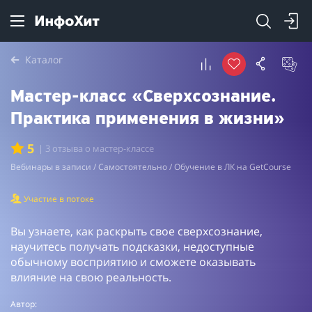
Каталог
Мастер-класс «Сверхсознание.
Практика применения в жизни»
5
| 3 отзыва о мастер-классе
Вебинары в записи / Самостоятельно / Обучение в ЛК на GetCourse
Участие в потоке
Вы узнаете, как раскрыть свое сверхсознание,
научитесь получать подсказки, недоступные
обычному восприятию и сможете оказывать
влияние на свою реальность.
Автор: