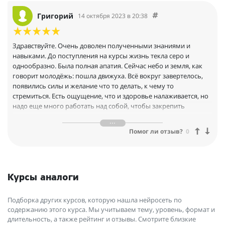
обрести новые ощущения, оценить ранее недоступные
свойства организма, открыть перспективы, повысить интерес
Григорий
14 октября 2023 в 20:38
в познании себя и своих возможностей. С радостью продолжу
обучение на второй ступени.
Здравствуйте. Очень доволен полученными знаниями и
навыками. До поступления на курсы жизнь текла серо и
однообразно. Была полная апатия. Сейчас небо и земля, как
говорит молодёжь: пошла движуха. Всё вокруг завертелось,
появились силы и желание что то делать, к чему то
стремиться. Есть ощущение, что и здоровье налаживается, но
надо еще много работать над собой, чтобы закрепить
полученное и довести до автоматизма. Нет предела
совершенству. Спасибо за вашу работу. Обязательно пойду на
Помог ли отзыв?
0
2-ю ступень.
Курсы аналоги
Подборка других курсов, которую нашла нейросеть по
содержанию этого курса. Мы учитываем тему, уровень, формат и
длительность, а также рейтинг и отзывы. Смотрите близкие