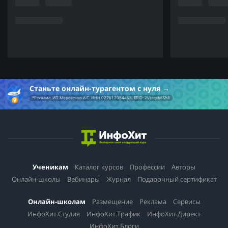
Станьте онлайн-турагентом с нуля
*Реклама. ИП Морозенко А.С. ИНН 027612084468. ERID: 2Vtzqxb6Sh8
Ученикам
Каталог курсов
Профессии
Авторы
Онлайн-школы
Вебинары
Журнал
Подарочный сертификат
Онлайн-школам
Размещение
Реклама
Сервисы
ИнфоХит.Студия
ИнфоХит.Трафик
ИнфоХит.Директ
ИнфоХит.Блоги