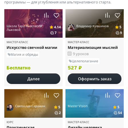
программы — для углубления или альтернативного старта.
Школа Таро Анастасии
Владимир Кувшинов
4.14
5
Лыковой
7
9
МАСТЕР-КЛАСС
МАСТЕР-КЛАСС
Искусство свечной магии
Материализация мыслей
9 уроков
Магия и обряды
Целеполагание
Бесплатно
527 ₽
Далее
Оформить заказ
Святослав Саражин
Master Vision
5
5
2
54
КУРС
МАСТЕР-КЛАСС
Практическая
Дизайн человека