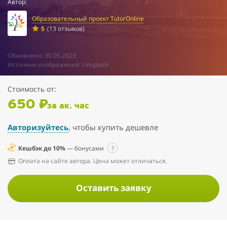
Автор:
Образовательный проект TutorOnline
5
(13 отзывов)
Обновлено: 30.05.2023
Источник изображения: Unsplash
Стоимость от:
650 ₽
за ак. час
Авторизуйтесь
, чтобы купить дешевле
Кешбэк до 10%
— бонусами
?
Оплата на сайте автора. Цена может отличаться.
Оставить заявку