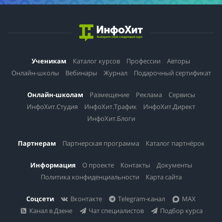
Ученикам
Каталог курсов
Профессии
Авторы
Онлайн-школы
Вебинары
Журнал
Подарочный сертификат
Онлайн-школам
Размещение
Реклама
Сервисы
ИнфоХит.Студия
ИнфоХит.Трафик
ИнфоХит.Директ
ИнфоХит.Блоги
Партнерам
Партнерская программа
Каталог партнёрок
Информация
О проекте
Контакты
Документы
Политика конфиденциальности
Карта сайта
Соцсети
Вконтакте
Telegram-канал
MAX
Канал в Дзене
Чат специалистов
Подбор курса