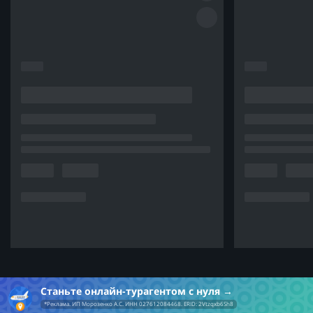
Станьте онлайн-турагентом с нуля
*Реклама. ИП Морозенко А.С. ИНН 027612084468. ERID: 2Vtzqxb6Sh8