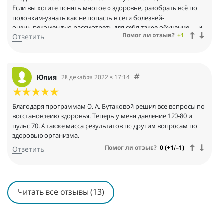
Если вы хотите понять многое о здоровье, разобрать всё по
полочкам-узнать как не попасть в сети болезней-
очень рекомендую рассмотреть для себя такое обучение — и
Помог ли отзыв?
+1
Ответить
в итоге взять на себя ответственность и управлять.
Организатор и ведущая
Ольга Алексеевна Бутакова — Доктор с 35- летним стажем,
доктор педагогических наук имеющий 20 специальностей в
медицине, организатор и ректор» Академии здоровья »
Юлия
28 декабря 2022 в 17:14
международный эксперт в области технологий оздоровления и
сохранения здоровья.
Доктор и человек с большим сердцем- жаль что себя не
Благодаря программам О. А. Бутаковой решил все вопросы по
жалеет — помогает другим в ущерб своему режиму дня и т. д.
восстановлеию здоровья. Теперь у меня давление 120-80 и
В доступ предоставляется личный кабинет- где будут видео,
пульс 70. А также масса результатов по другим вопросам по
статьи презентации, тесты и т. д.
здоровью организма.
Самое важное — материалы курса остаются на всегда!
Помог ли отзыв?
0 (+1/–1)
Ответить
к ним можно вернутся в любой момент, также есть поддержка
в Телеграмм.
И все это совсем за небольшие деньги, такое колличество
информации и такая подача!!
Читать все отзывы (13)
у меня есть с чем сравнить так как обучалась на диетолога
онлайн и сумма и польза значительно отличались в худшую
сторону!