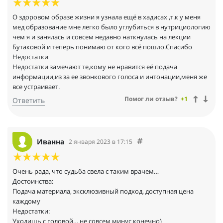
О здоровом образе жизни я узнала ещё в хадисах ,т.к у меня
мед образование мне легко было углубиться в нутрициологию
чем я и занялась и совсем недавно наткнулась на лекции
Бутаковой и теперь понимаю от кого всё пошло.Спасибо
Недостатки
Недостатки замечают те,кому не нравится её подача
информации,из за ее звонкового голоса и интонации,меня же
все устраивает.
Помог ли отзыв?
+1
Ответить
Иванна
2 января 2023 в 17:15
Очень рада, что судьба свела с таким врачем…
Достоинства:
Подача материала, эксклюзивный подход, доступная цена
каждому
Недостатки:
Уходишь с головой… не совсем минус конечно)