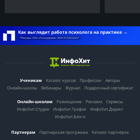
Как выглядит работа психолога на практике
*Реклама. ООО «Психодемия». ИНН 9723032427
Ученикам
Каталог курсов
Профессии
Авторы
Онлайн-школы
Вебинары
Журнал
Подарочный сертификат
Онлайн-школам
Размещение
Реклама
Сервисы
ИнфоХит.Студия
ИнфоХит.Трафик
ИнфоХит.Директ
ИнфоХит.Блоги
Партнерам
Партнерская программа
Каталог партнёрок