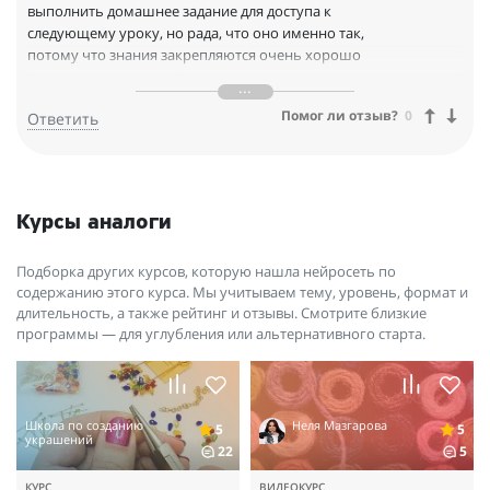
выполнить домашнее задание для доступа к
следующему уроку, но рада, что оно именно так,
потому что знания закрепляются очень хорошо
именно на практике. Отдельно хочу
подчеркнуть ваш стиль общения - каким-то
Помог ли отзыв?
0
Ответить
очень деликатным способом вы давали мне
именно того пинка, которого мне так часто не
хватает. Супер. Все очень вежливо, по делу и
очень оперативно.
Курсы аналоги
Ваш курс - первый случай, когда я не пожалела
денег на то, что рекламировалось в
Подборка других курсов, которую нашла нейросеть по
Инстаграме. Вы вернули веру в него :)
содержанию этого курса. Мы учитываем тему, уровень, формат и
длительность, а также рейтинг и отзывы. Смотрите близкие
программы — для углубления или альтернативного старта.
Школа по созданию
Неля Мазгарова
5
5
украшений
22
5
КУРС
ВИДЕОКУРС