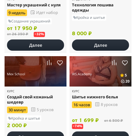
Мастер украшений с нуля
Технология пошива
одежды
Идет набор
9 недель
Кройка и шитье
Создание украшений
от 17 950 ₽
8 000 ₽
от 26 350 ₽
–32%
Далее
Далее
Mex School
IRS.Academy
5
20
КУРС
КУРС
Создай свой кожаный
Шитье нижнего белья
шедевр
8 уроков
16 часов
5 уроков
30 минут
Кройка и шитье
от 1 699 ₽
от 6 500 ₽
2 000 ₽
–74%