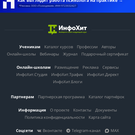
Как выглядит работа психолога на практике
*Реклама. ООО «Психодемия». ИНН 9723032427
Ученикам
Каталог курсов
Профессии
Авторы
Онлайн-школы
Вебинары
Журнал
Подарочный сертификат
Онлайн-школам
Размещение
Реклама
Сервисы
ИнфоХит.Студия
ИнфоХит.Трафик
ИнфоХит.Директ
ИнфоХит.Блоги
Партнерам
Партнерская программа
Каталог партнёрок
Информация
О проекте
Контакты
Документы
Политика конфиденциальности
Карта сайта
Соцсети
Вконтакте
Telegram-канал
MAX