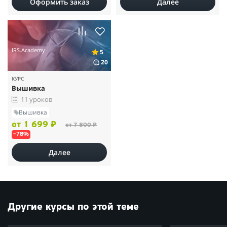
Оформить заказ
Далее
IRS.Academy
5
20
КУРС
Вышивка
11 уроков
Вышивка
от 1 699 ₽
от 7 800 ₽
–78%
Далее
Другие курсы по этой теме