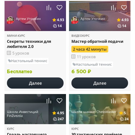
Артем Уточкин
Артем Уточкин
4.93
4.93
14
14
МИНИ-КУРС
ВИДЕОКУРС
Секреты техники для
Мастер обратной подачи
любителя 2.0
2 часа 42 минуты
5 уроков
11 уроков
Настольный теннис
Настольный теннис
Бесплатно
6 500 ₽
Далее
Далее
Школа Инвестиций
Школа шахмат ChessMaster
4.95
5
FinZvezda
247
24
КУРС
КУРС
Грааль настоящего
30 тактических приёмов