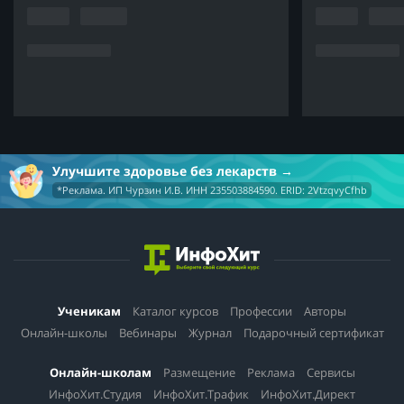
Улучшите здоровье без лекарств
*Реклама. ИП Чурзин И.В. ИНН 235503884590. ERID: 2VtzqvyCfhb
Ученикам
Каталог курсов
Профессии
Авторы
Онлайн-школы
Вебинары
Журнал
Подарочный сертификат
Онлайн-школам
Размещение
Реклама
Сервисы
ИнфоХит.Студия
ИнфоХит.Трафик
ИнфоХит.Директ