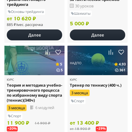
трейдинга
30 уроков
Основы трейдинга
Шахматы
от 10 620 ₽
5 000 ₽
885 ₽
/мес. рассрочка
Далее
Далее
НАДПО
5
4.93
5
361
КУРС
КУРС
Теория и методика учебно-
Тренер по теннису (400 ч.)
тренировочного процесса
3 месяца
по избранному виду спорта
(теннис)(340ч)
Спорт
6 модулей
3 месяца
Спорт
11 900 ₽
от 13 400 ₽
14 900 ₽
от 18 900 ₽
–20%
–29%