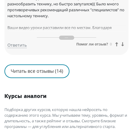
разнообразить технику, но быстро запутался((( Было много
противоречивых рекомендаций различных "специалистов" по
настольному теннису.
Ваши видео уроки расставили все по местам. Благодаря
Вашим понятным урокам, я стал уделять внимание
стратегическим вопросам игры, и уже сразу начал получать
Помог ли отзыв?
0
Ответить
отдачу...
Читать все отзывы (14)
Курсы аналоги
Подборка других курсов, которую нашла нейросеть по
содержанию этого курса. Мы учитываем тему, уровень, формат и
длительность, а также рейтинг и отзывы. Смотрите близкие
программы — для углубления или альтернативного старта.