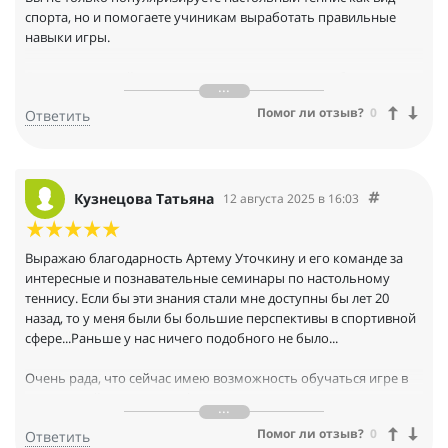
спорта, но и помогаете учиникам выработать правильные
навыки игры.
Я отношусь к той категории игроков, которые любят играть в
настольный теннис, в детстве и юности посущал секции, а
Помог ли отзыв?
0
Ответить
теперь спустя тридцать пять лет интерес к этому занятию
разгорелся с новой силой!
Материал Ваш капитальный и реально помогает все: Ваши
онлайновые семинары, обучающие видеокурсы и мастер-
Кузнецова Татьяна
12 августа 2025 в 16:03
классы, и в целом Ваш сайт полезный. К сожалению, не имею
лишних денег, чтобы покупать видеокурсы и заниматься в
закрытых мастер-группах, но и то, что получаю на Ваших
Выражаю благодарность Артему Уточкину и его команде за
бесплатных занятиях, я воплощаю на практике. Тренер, с
интересные и познавательные семинары по настольному
которым регулярно играю в н-теннис, спрашивает, где это я
теннису. Если бы эти знания стали мне доступны бы лет 20
еще занимаюсь, кроме как у него:):):) Еще раз благодарю Вас за
назад, то у меня были бы большие перспективы в спортивной
подвижнический труд!
сфере...Раньше у нас ничего подобного не было...
Очень рада, что сейчас имею возможность обучаться игре в
настольный теннис у профессионала, не пропускаю ни одного
онлайн-семинара.
Помог ли отзыв?
0
Ответить