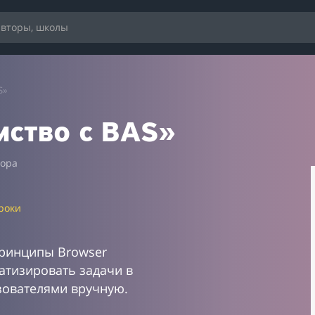
S»
мство с BAS»
тора
роки
принципы Browser
матизировать задачи в
зователями вручную.