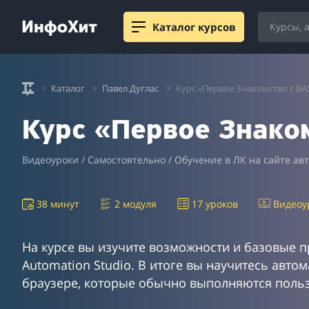
Каталог курсов
Каталог
Павел Дуглас
Курс «Первое Знакомство с BA
Курс «Первое Знако
Видеоуроки / Самостоятельно / Обучение в ЛК на сайте ав
38 минут
2 модуля
17 уроков
Видеоу
На курсе вы изучите возможности и базовые 
Automation Studio. В итоге вы научитесь авто
браузере, которые обычно выполняются поль