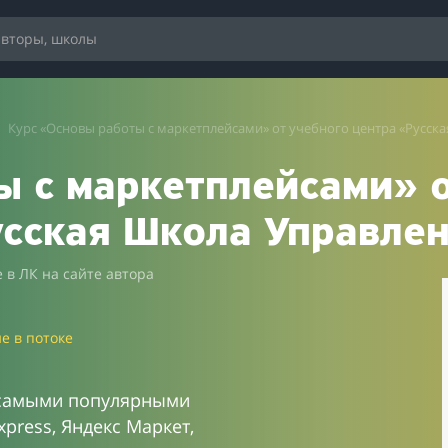
Курс «Основы работы с маркетплейсами» от учебного центра «Русск
ы с маркетплейсами» 
усская Школа Управле
 в ЛК на сайте автора
е в потоке
 самыми популярными
xpress, Яндекс Маркет,