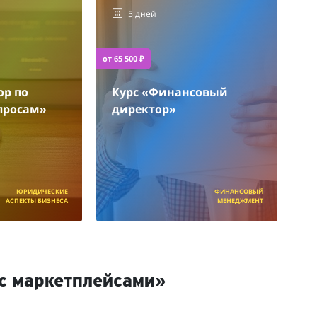
5 дней
от 65 500 ₽
ор по
Курс «Финансовый
просам»
директор»
ЮРИДИЧЕСКИЕ
ФИНАНСОВЫЙ
АСПЕКТЫ БИЗНЕСА
МЕНЕДЖМЕНТ
с маркетплейсами»