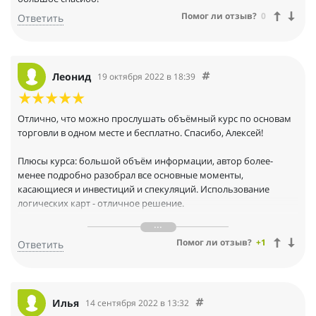
Помог ли отзыв?
0
Ответить
Леонид
19 октября 2022 в 18:39
Отлично, что можно прослушать объёмный курс по основам
торговли в одном месте и бесплатно. Спасибо, Алексей!
Плюсы курса: большой объём информации, автор более-
менее подробно разобрал все основные моменты,
касающиеся и инвестиций и спекуляций. Использование
логических карт - отличное решение.
Минусы: общий хронометраж очень большой. Если бы автор
Помог ли отзыв?
+1
Ответить
убрал паузы, оговорки, просто "воду" и вообще говорил бы
более гладко, курс стал бы раза в два короче, а полезной
информации на единицу времени было бы в два раза больше.
Особенно это касается последнего раздела, где автор
представляет свой новый курс "Алгоритм биржевой торговли".
Илья
14 сентября 2022 в 13:32
Ну, и многочисленные орфографические ошибки тоже не