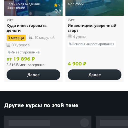
Российская Академия
AlorSchool
5
Инвестиций
9
КУРС
КУРС
Куда инвестировать
Инвестиции: уверенный
деньги
старт
4 урока
10 модулей
3 месяца
Основы инвестирования
30 уроков
Инвестирование
от 19 896 ₽
4 900 ₽
3 316 ₽
/мес. рассрочка
Далее
Далее
Другие курсы по этой теме