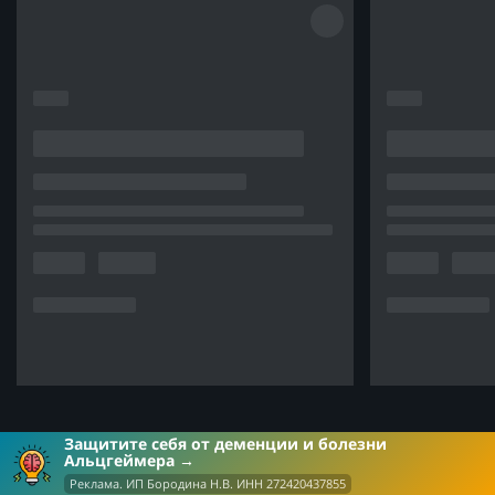
Защитите себя от деменции и болезни
Альцгеймера
Реклама. ИП Бородина Н.В. ИНН 272420437855