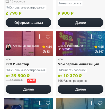
15 уроков
Анализ рынка
Основы инвестирования
2 790 ₽
9 900 ₽
Оформить заказ
Далее
Александр Шевелёв
Школа Инвестиций
4.54
4.95
FinZvezda
13
247
КУРС
КУРС
PRO Инвестор
Мои первые инвестиции
Основы инвестирования
Инвестирование
от 29 900 ₽
от 10 370 ₽
865 ₽
/мес. рассрочка
от 45 000 ₽
–34%
Далее
Далее