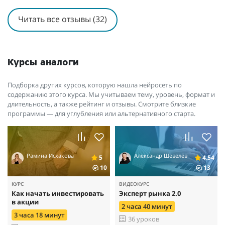
Читать все отзывы (32)
Курсы аналоги
Подборка других курсов, которую нашла нейросеть по
содержанию этого курса. Мы учитываем тему, уровень, формат и
длительность, а также рейтинг и отзывы. Смотрите близкие
программы — для углубления или альтернативного старта.
Рамина Исхакова
Александр Шевелёв
5
4.54
10
13
КУРС
ВИДЕОКУРС
Как начать инвестировать
Эксперт рынка 2.0
в акции
2 часа 40 минут
3 часа 18 минут
36 уроков