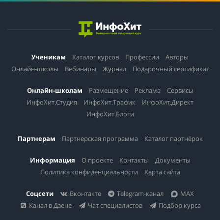
Ученикам
Каталог курсов
Профессии
Авторы
Онлайн-школы
Вебинары
Журнал
Подарочный сертификат
Онлайн-школам
Размещение
Реклама
Сервисы
ИнфоХит.Студия
ИнфоХит.Трафик
ИнфоХит.Директ
ИнфоХит.Блоги
Партнерам
Партнерская программа
Каталог партнёрок
Информация
О проекте
Контакты
Документы
Политика конфиденциальности
Карта сайта
Соцсети
Вконтакте
Telegram-канал
MAX
Канал в Дзене
Чат специалистов
Подбор курса