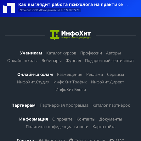
Как выглядит работа психолога на практике
*Реклама. ООО «Психодемия». ИНН 9723032427
Ученикам
Каталог курсов
Профессии
Авторы
Онлайн-школы
Вебинары
Журнал
Подарочный сертификат
Онлайн-школам
Размещение
Реклама
Сервисы
ИнфоХит.Студия
ИнфоХит.Трафик
ИнфоХит.Директ
ИнфоХит.Блоги
Партнерам
Партнерская программа
Каталог партнёрок
Информация
О проекте
Контакты
Документы
Политика конфиденциальности
Карта сайта
Соцсети
Вконтакте
Telegram-канал
MAX