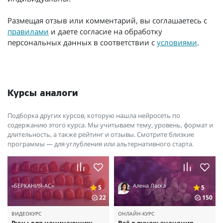
Размещая отзыв или комментарий, вы соглашаетесь с
правилами
и даете согласие на обработку
персональных данных в соответствии с
условиями
.
Курсы аналоги
Подборка других курсов, которую нашла нейросеть по
содержанию этого курса. Мы учитываем тему, уровень, формат и
длительность, а также рейтинг и отзывы. Смотрите близкие
программы — для углубления или альтернативного старта.
«БЕРКАНИЯ-АС»
Алена Ласка
5
5
22
150
ВИДЕОКУРС
ОНЛАЙН-КУРС
Руны для начинающих:
Всё о рунах: значения,