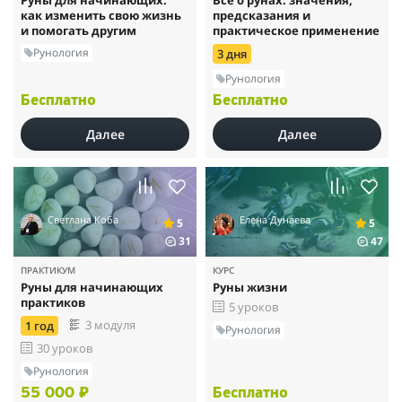
как изменить свою жизнь
предсказания и
и помогать другим
практическое применение
Рунология
3 дня
Рунология
Бесплатно
Бесплатно
Далее
Далее
Светлана Коба
Елена Дунаева
5
5
31
47
ПРАКТИКУМ
КУРС
Руны для начинающих
Руны жизни
практиков
5 уроков
3 модуля
1 год
Рунология
30 уроков
Рунология
55 000 ₽
Бесплатно