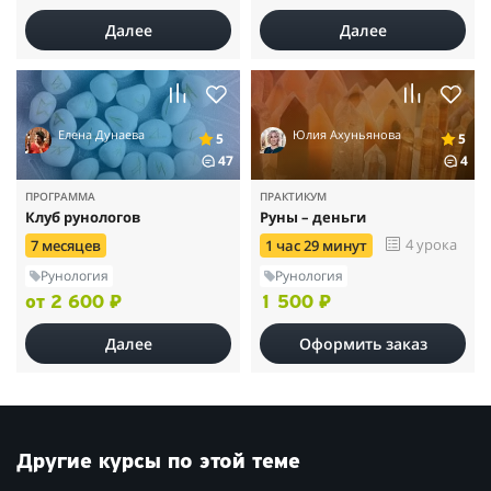
Далее
Далее
Елена Дунаева
Юлия Ахуньянова
5
5
47
4
ПРОГРАММА
ПРАКТИКУМ
Клуб рунологов
Руны – деньги
4 урока
7 месяцев
1 час 29 минут
Рунология
Рунология
от 2 600 ₽
1 500 ₽
Далее
Оформить заказ
Другие курсы по этой теме