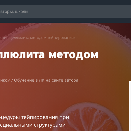
екция целлюлита методом тейпирования»
ллюлита методом
ником / Обучение в ЛК на сайте автора
оцедуры тейпирования при
асциальными структурами