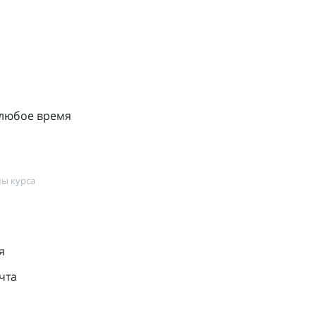
 любое время
ы курса
я
чта