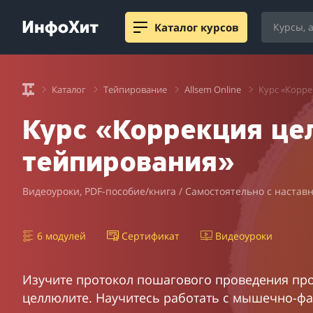
Каталог курсов
Каталог
Тейпирование
Allsem Online
Курс «Корр
Курс «Коррекция це
тейпирования»
Видеоуроки, PDF-пособие/книга / Самостоятельно с настав
6 модулей
Сертификат
Видеоуроки
Изучите протокол пошагового проведения пр
целлюлите. Научитесь работать с мышечно-ф