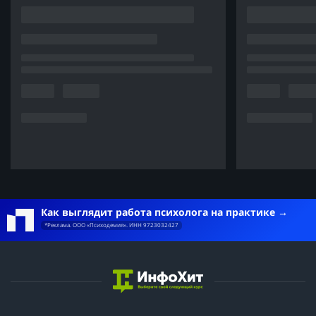
Как выглядит работа психолога на практике
*Реклама. ООО «Психодемия». ИНН 9723032427