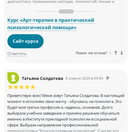
диагностики, применению методик, технологий, техник и
практик, в том числе арт терапевтических для помощи детям и
взрослым в решении их психологических проблем,
познакомилась с другими слушателями, и у нас сложился
Курс «Арт-терапия в практической
замечательный коллектив единомышленников... Огромную
психологической помощи»
благодарность хочу выразить преподавателям курса.
Материалы курса изложены логично, последовательно, есть
Сайт курса
дополнительные материалы, записи вебинаров, онлайн-
консультации. Преподаватели всегда на связи и готовы
Помог ли отзыв?
0
Ответить
ответить на любые вопросы. Также хотелось бы отметить
работу куратора курса, обеспечивающего быстрое и
эффективное решение всех вопросов и сложностей
слушателей. Благодарю за отличный, интересный,
Татьяна Солдатова
наполненный курс!
8 апреля 2024 в 09:04
Приветствую всех! Меня зовут Татьяна Солдатова. В настоящий
момент я исполняю свою мечту - обучаюсь на психолога. Это
будет моя третья профессия и, надеюсь, основная. Долго
выбирала учебное заведение и приняла решение обучаться
именно в Институте прикладной психологии в социальной
сфере. Выбрала направление профессиональной
переподготовки "Консультативная психология". Считаю его