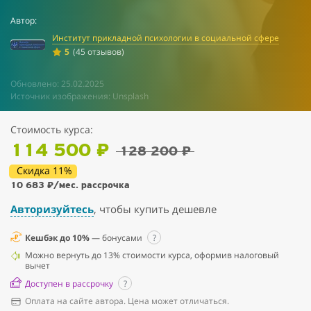
Автор:
Институт прикладной психологии в социальной сфере
5
(45 отзывов)
Обновлено: 25.02.2025
Источник изображения: Unsplash
Стоимость курса:
114 500 ₽
128 200 ₽
Скидка 11%
10 683 ₽
/мес. рассрочка
Авторизуйтесь
, чтобы купить дешевле
Кешбэк до 10%
— бонусами
?
Можно вернуть до 13% стоимости курса, оформив налоговый
вычет
Доступен в рассрочку
?
Оплата на сайте автора. Цена может отличаться.