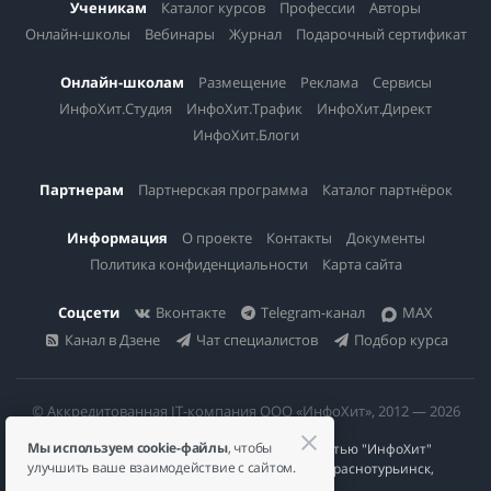
Ученикам
Каталог курсов
Профессии
Авторы
Онлайн-школы
Вебинары
Журнал
Подарочный сертификат
Онлайн-школам
Размещение
Реклама
Сервисы
ИнфоХит.Студия
ИнфоХит.Трафик
ИнфоХит.Директ
ИнфоХит.Блоги
Партнерам
Партнерская программа
Каталог партнёрок
Информация
О проекте
Контакты
Документы
Политика конфиденциальности
Карта сайта
Соцсети
Вконтакте
Telegram-канал
MAX
Канал в Дзене
Чат специалистов
Подбор курса
© Аккредитованная IT-компания ООО «ИнфоХит», 2012 — 2026
Мы используем cookie-файлы
, чтобы
Общество с ограниченной ответственностью "ИнфоХит"
улучшить ваше взаимодействие с сайтом.
624446, Россия, Свердловская область, г. Краснотурьинск,
ул Урожайная, д. 3