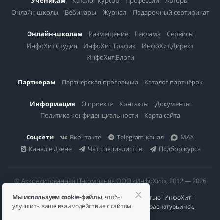
Ученикам
Каталог курсов
Профессии
Авторы
Онлайн-школы
Вебинары
Журнал
Подарочный сертификат
Онлайн-школам
Размещение
Реклама
Сервисы
ИнфоХит.Студия
ИнфоХит.Трафик
ИнфоХит.Директ
ИнфоХит.Блоги
Партнерам
Партнерская программа
Каталог партнёрок
Информация
О проекте
Контакты
Документы
Политика конфиденциальности
Карта сайта
Соцсети
Вконтакте
Telegram-канал
MAX
Канал в Дзене
Чат специалистов
Подбор курса
© Аккредитованная IT-компания ООО «ИнфоХит», 2012 — 2026
Мы используем cookie-файлы
, чтобы
Общество с ограниченной ответственностью "ИнфоХит"
улучшить ваше взаимодействие с сайтом.
624446, Россия, Свердловская область, г. Краснотурьинск,
ул Урожайная, д. 3