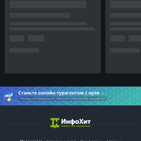
Станьте онлайн-турагентом с нуля
*Реклама. ИП Морозенко А.С. ИНН 027612084468. ERID: 2Vtzqxb6Sh8