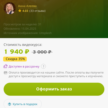
Анна Алеева
4.03
(33 отзыва)
Просмотров за неделю: 31
Обновлено: 15.04.2025
Источник изображения: Unsplash
Стоимость видеокурса:
1 940 ₽
3 000 ₽
Скидка 35%
Доступен в рассрочку
?
Оплата производится на нашем сайте. После оплаты вы получите
доступ к просмотру материала и сможете приступить к изучению.
Оформить заказ
Купить в подарок