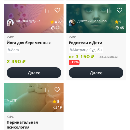
Татьяна Дудина
Дмитрий Воронов
4.77
5
22
45
КУРС
КУРС
Йога для беременных
Родители и Дети
Йога
Матрица Судьбы
от 3 150 ₽
от 3 900 ₽
2 390 ₽
–19%
Далее
Далее
МШПП
5
19
КУРС
Перинатальная
психология