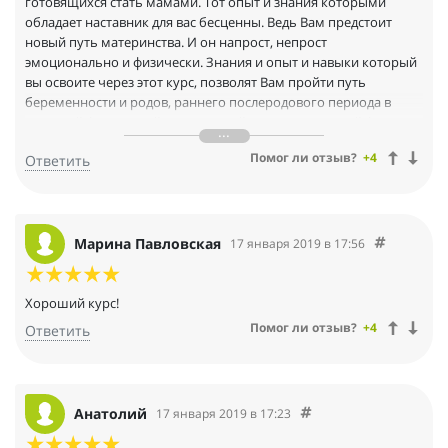
готовящихся стать мамами. Тот опыт и знания которыми
обладает наставник для вас бесценны. Ведь Вам предстоит
новый путь материнства. И он напрост, непрост
эмоционально и физически. Знания и опыт и навыки который
вы освоите через этот курс, позволят Вам пройти путь
беременности и родов, раннего послеродового периода в
хорошей физической, сексуальной и эмоциональной форме,
ощущать легкость этого пути, быть физически полноценной
Помог ли отзыв?
+4
Ответить
для самой себя, семьи и общества. Пробуйте, живите
счастливо и на полную катушку даже будучи беременной и в
состоянии после родов. Ведь это тоже жизнь.....
Марина Павловская
17 января 2019 в 17:56
Хороший курс!
Помог ли отзыв?
+4
Ответить
Анатолий
17 января 2019 в 17:23