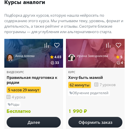
Курсы аналоги
Подборка других курсов, которую нашла нейросеть по
содержанию этого курса. Мы учитываем тему, уровень, формат и
длительность, а также рейтинг и отзывы. Смотрите близкие
программы — для углубления или альтернативного старта.
Анна Алеева
Ирина Заводникова
4.03
5
33
4
ВИДЕОКУРС
КУРС
Правильная подготовка к
Хочу быть мамой
родам
7 уроков
62 минуты
5 часов 29 минут
Обучение родителей
4 урока
Роды
Бесплатно
1 990 ₽
Далее
Оформить заказ