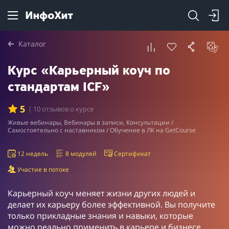
Каталог
Курс «Карьерный коуч по
стандартам ICF»
5
| 10 отзывов о курсе
Живые вебинары, Вебинары в записи, Консультации /
Самостоятельно с наставником / Обучение в ЛК на GetCourse
12 недель
8 модулей
Сертификат
Участие в потоке
Карьерный коуч меняет жизни других людей и
делает их карьеру более эффективной. Вы получите
только прикладные знания и навыки, которые
можно реально применить в карьере и бизнесе.