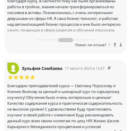
благодаря курсу, в частности тому как были организованы
вопрос/запрос не остался без ответа. Коллеги, спасибо
работы в тройках, знания начали трансформироваться из
большое!
пассивов в активы. Познакомилась с очень интересными
девушками из сферы HR. Я сама бизнес-технолог, и работаю
над автоматизацией бизнес-процессов и мне было интересно
узнать тенденции в сфере развития и обучения персонала.
Благодаря возможности побывать в роли коучи, я
проработала свои запросы по формированию личного
Помог ли отзыв?
0
бренда. Отрабатывая роль коуча и получая обратную связь от
коллег из России и Украины, получила огромной заряд
энергии. Очень верю, что будем также дальше помогать друг-
другу развиваться в консультировании клиентов.
Зульфия Сембаева
17 августа 2023 в 12:47
Благодарю преподавателей курса — Светлану Пороскову и
Ксению Волкову за ценный и шикарный курс по карьерному
коучингу! Обучение было очень интересным и ценным!
Качество содержания курса и практическая содержательность
на высоком уровне! С удовольствием буду практиковать
коучинг в своей работе с клиентами! Буду рекомендовать
данный курс всем своим коллегам по цеху HR! Желаю Школе
Карьерного Менеджмента процветания и успехов!