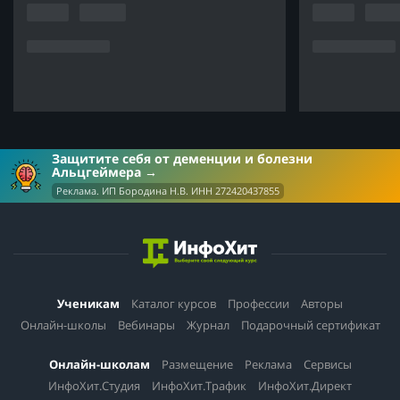
Защитите себя от деменции и болезни
Альцгеймера
Реклама. ИП Бородина Н.В. ИНН 272420437855
Ученикам
Каталог курсов
Профессии
Авторы
Онлайн-школы
Вебинары
Журнал
Подарочный сертификат
Онлайн-школам
Размещение
Реклама
Сервисы
ИнфоХит.Студия
ИнфоХит.Трафик
ИнфоХит.Директ