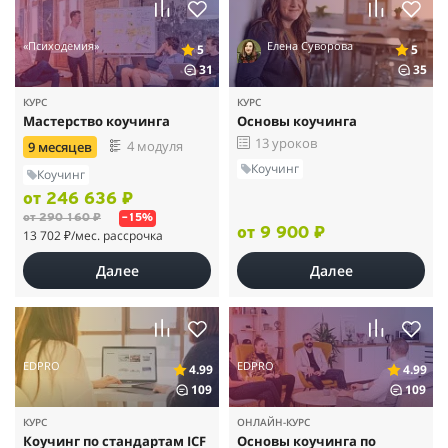
«Психодемия»
Елена Суворова
5
5
31
35
КУРС
КУРС
Мастерство коучинга
Основы коучинга
13 уроков
4 модуля
9 месяцев
Коучинг
Коучинг
от 246 636 ₽
от 290 160 ₽
–15%
от 9 900 ₽
13 702 ₽
/мес. рассрочка
Далее
Далее
EDPRO
EDPRO
4.99
4.99
109
109
КУРС
ОНЛАЙН-КУРС
Коучинг по стандартам ICF
Основы коучинга по