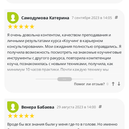
как он ложится на ситуации в практике. Получаю очень много
положительных отзывов от клиентов! Также во время платных
консультаций по поиску работы уже начала применять эти
Самодумова Катерина
7 сентября 2023 в 14:05
инструменты! Спасибо Вам! Вы открываете мир новых
возможностей для реализации себя через занятие любимым
делом, оказания помощи людям и получения
Я очень довольна контентом, качеством преподавания и
дополнительного заработка!
личными результатами курса «Коучинг в карьерном
консультировании». Мои ожидания полностью оправдались. Я
получила возможность посмотреть на знакомые коучинговые
инструменты с другого ракурса, повторила компетенции
коуча, познакомилась с новыми техниками, получила, как
минимум 10 часов практики. Почти каждую технику мы
отрабатывали в тройках. Обучение интенсивное, подход
серьезный. По итогам курса я стала четче разграничивать
Помог ли отзыв?
0
коучинговые и консультационные запросы, пояснять разницу
клиенту, удерживать коуч-позицию когда этого требует
запрос, не переключаясь на консультирование (оценку и
рекомендации). Светлана Пороскова и Ксения Волкова дают
Венера Бабаева
29 августа 2023 в 14:00
материал основательно, системно, при этом доходчиво,
приводя личные примеры из практики. Сопровождение курса
также было на высоком уровне, благодарю нашего куратора
Вроде бы все знания были у меня где-то в голове. Но именно
Ксению Степанову, а также Александру Богомаз, ни один