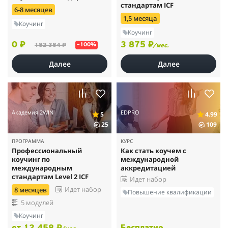
стандартам ICF
6-8 месяцев
1,5 месяца
Коучинг
Коучинг
0 ₽
3 875 ₽
182 384 ₽
–100%
/мес.
Далее
Далее
Академия 2WIN
EDPRO
5
4.99
25
109
ПРОГРАММА
КУРС
Профессиональный
Как стать коучем с
коучинг по
международной
международным
аккредитацией
стандартам Level 2 ICF
Идет набор
Идет набор
8 месяцев
Повышение квалификации
5 модулей
Коучинг