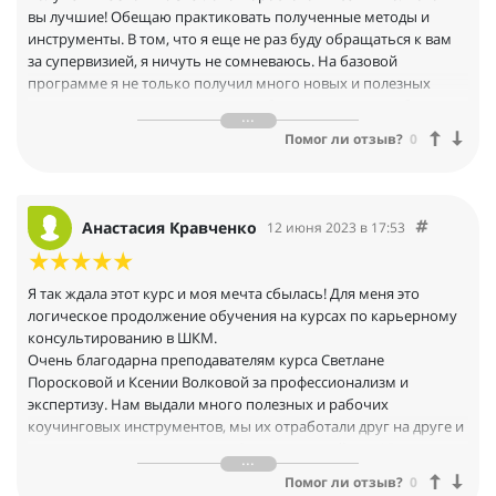
вы лучшие! Обещаю практиковать полученные методы и
инструменты. В том, что я еще не раз буду обращаться к вам
за супервизией, я ничуть не сомневаюсь. На базовой
программе я не только получил много новых и полезных
инструментов, но также научился больше верить в себя.
Очень доволен, что попал именно на вашу программу в этой
Помог ли отзыв?
0
школе! Обязательно вернусь к вам на курс «Карьерный
консультант — специалист по развитию карьеры».
Анастасия Кравченко
12 июня 2023 в 17:53
Я так ждала этот курс и моя мечта сбылась! Для меня это
логическое продолжение обучения на курсах по карьерному
консультированию в ШКМ.
Очень благодарна преподавателям курса Светлане
Поросковой и Ксении Волковой за профессионализм и
экспертизу. Нам выдали много полезных и рабочих
коучинговых инструментов, мы их отработали друг на друге и
попрактиковали на клиентах. Суперполезный курс! Все
полученные знания, навыки и техники применяю в своей
Помог ли отзыв?
0
практике! Спасибо ШКМ за такие возможности!