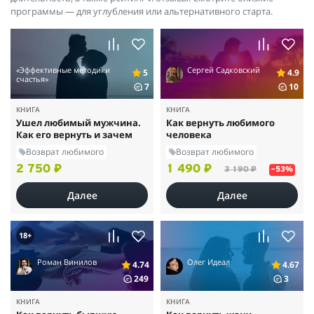
программы — для углубления или альтернативного старта.
«Эффективные методики
Сергей Садковский
5
4.9
счастья»
7
10
КНИГА
КНИГА
Ушел любимый мужчина.
Как вернуть любимого
Как его вернуть и зачем
человека
Возврат любимого
Возврат любимого
2 750 ₽
1 490 ₽
3 190 ₽
–53%
Далее
Далее
18+
Роман Винилов
Олег Идеал
4.74
4.67
249
3
КНИГА
КНИГА