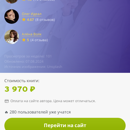
Олег Идеал
4.67
(8 отзывов)
Алёна Волк
5
(4 отзыва)
Просмотров за неделю: 101
Обновлено: 07.08.2024
Источник изображения: Unsplash
Стоимость книги:
3 970 ₽
Оплата на сайте автора. Цена может отличаться.
🔥 280 пользователей уже учатся
Перейти на сайт