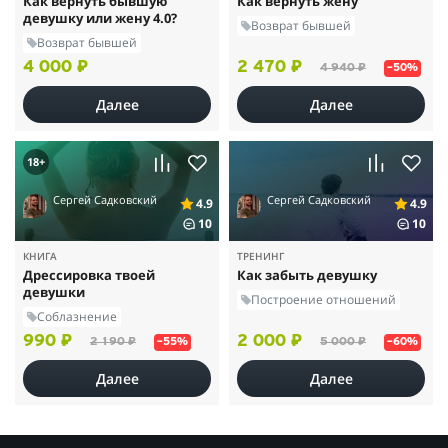
Как вернуть бывшую
Как вернуть жену
девушку или жену 4.0?
Возврат бывшей
Возврат бывшей
4 000 ₽
2 470 ₽
4 940 ₽
–50%
Далее
Далее
18+
Сергей Садковский
Сергей Садковский
4.9
4.9
10
10
КНИГА
ТРЕНИНГ
Дрессировка твоей
Как забыть девушку
девушки
Построение отношений
Соблазнение
990 ₽
2 000 ₽
2 190 ₽
5 000 ₽
–55%
–60%
Далее
Далее