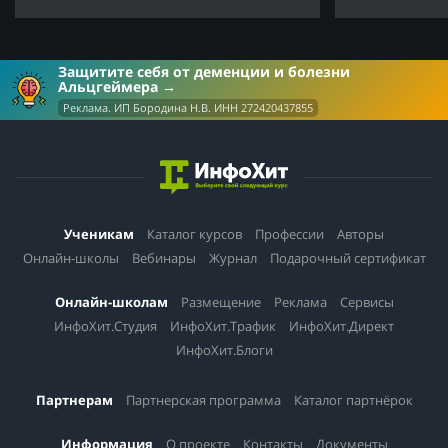
Защитите себя от деменции и болезни
Альцгеймера
Реклама. ИП Бородина Н.В. ИНН 272420437855
Ученикам
Каталог курсов
Профессии
Авторы
Онлайн-школы
Вебинары
Журнал
Подарочный сертификат
Онлайн-школам
Размещение
Реклама
Сервисы
ИнфоХит.Студия
ИнфоХит.Трафик
ИнфоХит.Директ
ИнфоХит.Блоги
Партнерам
Партнерская программа
Каталог партнёрок
Информация
О проекте
Контакты
Документы