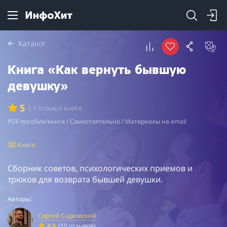
Каталог
Книга «Как вернуть бывшую
девушку»
5
| 1 отзыв о книге
PDF-пособие/книга / Самостоятельно / Материалы на email
Книга
Сборник советов, психологических приемов и
трюков для возврата бывшей девушки.
Авторы:
Сергей Садковский
4.9
(10 отзывов)