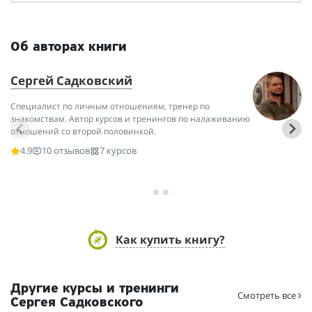
Об авторах книги
Сергей Садковский
О
Специалист по личным отношениям, тренер по
Зн
знакомствам. Автор курсов и тренингов по налаживанию
Мо
отношений со второй половинкой.
эк
по
4.9
10 отзывов
7 курсов
Как купить книгу?
Другие курсы и тренинги
Смотреть все
Сергея Садковского