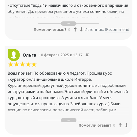
- отсутствие "воды" и навязчивого и откровенного впаривания
обучения. Да, примеры успешного успеха конечно были, но
это было в относительной мере, чего нельзя сказать о тех
вариантах, что я смотрела ещё;
Источник:
IRecommend
Помог ли отзыв?
0
- спикеры показались мне достойными и опытными, мнение
положительное;
- цена "средняя по больнице", есть рассрочка;
- материалы и лекции классные, интересные, не понять может
Ольга
10 февраля 2025 в 13:17
только тот, кто не хочет понять, наполнение и в формате
презентаций, и видео, и методички, чего только нет;
Всем привет! По образованию я педагог. Прошла курс
- отдельно хочется выделить работу кураторов: всегда
«Куратор онлайн-школы» в школе Интерра.
вовремя, никаких просрочек в проверке домашек, вежливо и
Курс интересный, доступный, уроки понятные с подробными
корректно. К дз не придираются, мне было легко, только
инструкциями и шаблонами. Это самый длинный и объемный
иногда сильно лень)). Но понимание, что это нужно мне, а не
курс, который я проходила. А учиться я люблю. У меня
им, делает свое дело. От сюда вывод - если ты ответственный и
ощущение, что я прошла целых 3 небольших курса:) Были
понимаешь зачем ты отдал круглую сумму за этот курс,
лекции по психологии, по технической части, таблицы и
домашки делаешь для того, чтобы получить знания, а не
заполнение документов и даже юридические моменты.
оценку (как в школе).
Оформления документов для минимизации рисков.
Помог ли отзыв?
0
- крайне понравилось то, что нет жёстких сроков: купил курс
Домашние задания подробные и иногда было сложно. Но я
годовой, вот и укладывайся. По сути, если взять ускоренный
справилась, чему очень рада.