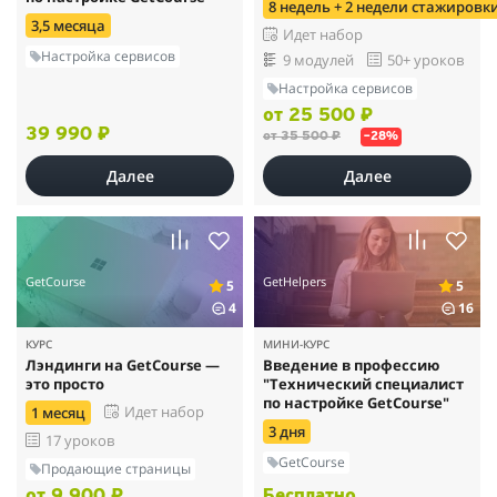
8 недель + 2 недели стажировк
3,5 месяца
Идет набор
Настройка сервисов
9 модулей
50+ уроков
Настройка сервисов
от 25 500 ₽
39 990 ₽
от 35 500 ₽
–28%
Далее
Далее
GetCourse
GetHelpers
5
5
4
16
КУРС
МИНИ-КУРС
Лэндинги на GetCourse —
Введение в профессию
это просто
"Технический специалист
по настройке GetCourse"
Идет набор
1 месяц
3 дня
17 уроков
GetCourse
Продающие страницы
от 9 900 ₽
Бесплатно