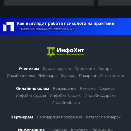
Как выглядит работа психолога на практике
*Реклама. ООО «Психодемия». ИНН 9723032427
Ученикам
Каталог курсов
Профессии
Авторы
Онлайн-школы
Вебинары
Журнал
Подарочный сертификат
Онлайн-школам
Размещение
Реклама
Сервисы
ИнфоХит.Студия
ИнфоХит.Трафик
ИнфоХит.Директ
ИнфоХит.Блоги
Партнерам
Партнерская программа
Каталог партнёрок
Информация
О проекте
Контакты
Документы