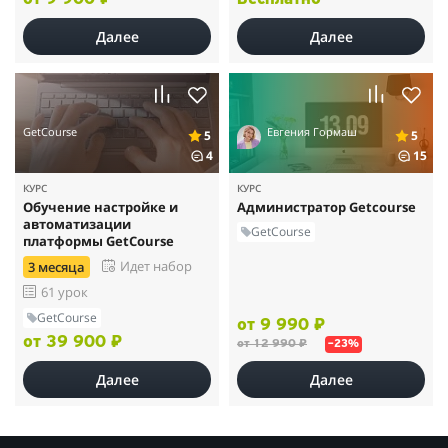
Далее
Далее
GetCourse
Евгения Гормаш
5
5
4
15
КУРС
КУРС
Обучение настройке и
Администратор Getcourse
автоматизации
GetCourse
платформы GetCourse
Идет набор
3 месяца
61 урок
GetCourse
от 9 990 ₽
от 39 900 ₽
от 12 990 ₽
–23%
Далее
Далее