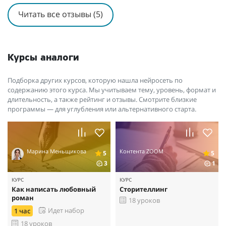
достижением. Первые отзывы дают ещё больше уверенности в
Читать все отзывы (5)
себе. И я твердо знаю - я буду продолжать писать.
Ещё раз спасибо курсу и всем, кто к нему причастен.
Курсы аналоги
Подборка других курсов, которую нашла нейросеть по
содержанию этого курса. Мы учитываем тему, уровень, формат и
длительность, а также рейтинг и отзывы. Смотрите близкие
программы — для углубления или альтернативного старта.
Марина Меньщикова
Контента ZOOM
5
5
3
1
КУРС
КУРС
Как написать любовный
Сторителлинг
роман
18 уроков
Идет набор
1 час
18 уроков