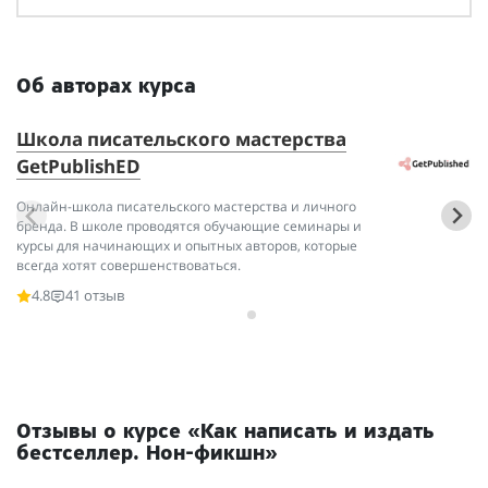
Об авторах курса
Школа писательского мастерства
И
GetPublishED
За
Па
Онлайн-школа писательского мастерства и личного
бренда. В школе проводятся обучающие семинары и
курсы для начинающих и опытных авторов, которые
всегда хотят совершенствоваться.
4.8
41 отзыв
Отзывы о курсе «Как написать и издать
бестселлер. Нон-фикшн»