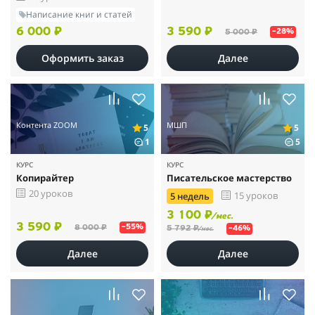
Написание книг и статей
6 000 ₽
3 590 ₽
5 000 ₽
–28%
Оформить заказ
Далее
Контента ZOOM
МШП
5
5
1
5
КУРС
КУРС
Копирайтер
Писательское мастерство
20 уроков
15 уроков
5 недель
3 100 ₽
/мес.
3 590 ₽
8 000 ₽
–55%
5 792 ₽
–46%
/мес.
Далее
Далее