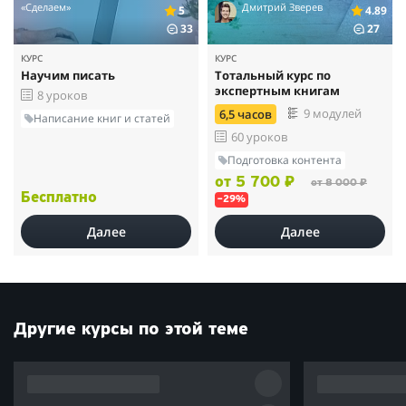
«Сделаем»
Дмитрий Зверев
5
4.89
33
27
КУРС
КУРС
Научим писать
Тотальный курс по
экспертным книгам
8 уроков
9 модулей
6,5 часов
Написание книг и статей
60 уроков
Подготовка контента
от 5 700 ₽
от 8 000 ₽
Бесплатно
–29%
Далее
Далее
Другие курсы по этой теме