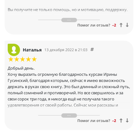
Вы получите не только помощь, но и мотивацию, поддержку.
Кураторы курса (спасибо им большое!) очень тактично и
мудро направляют тебя в нужное русло, подбадривают —
Помог ли отзыв?
–2
понятно же, что большинству новичков страшно. А сколько
дополнительных материалов вам дадут, начиная от Дневника
писателя до всяких фишек, ссылок, ресурсов
Наталья
13 декабря 2022 в 21:03
Добрый день.
Хочу выразить огромную благодарность курсам Ирины
Гусинский, благодаря которым, сейчас я имею возможность
держать в руках свою книгу. Это был длинный и сложный путь,
полный сомнений и противоречий. Но все свершилось и за
свои сорок три года, я никогда ещё не получала такого
удовлетворения от своей работы. Сейчас мои рассказы и
стихотворения печатают в литературных журналах и книгах, я
стала полуфиналистом Всероссийского конкурса Герои
Помог ли отзыв?
–2
Великой победы, и каждый раз, получая письмо от редакции, я
радуюсь как ребенок - для меня это победа над собой. А книга
"Детство ушло вслед за ней" стала моим самым большим