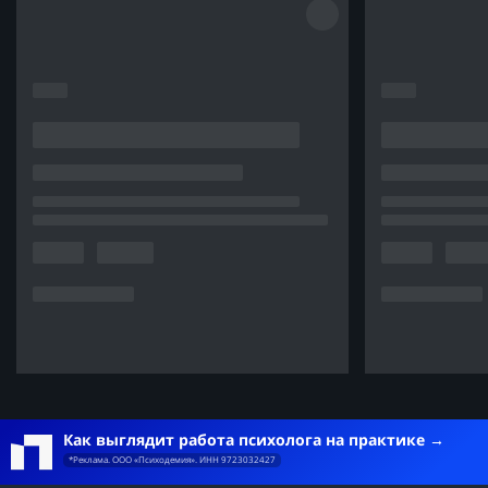
Как выглядит работа психолога на практике
*Реклама. ООО «Психодемия». ИНН 9723032427