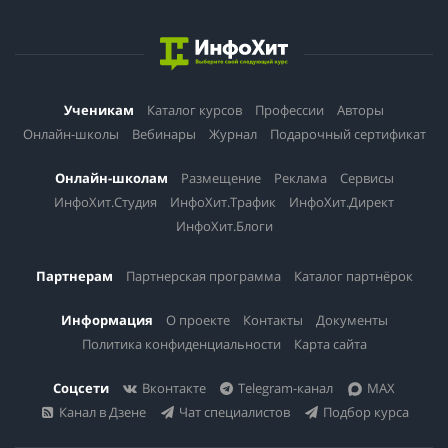
Ученикам
Каталог курсов
Профессии
Авторы
Онлайн-школы
Вебинары
Журнал
Подарочный сертификат
Онлайн-школам
Размещение
Реклама
Сервисы
ИнфоХит.Студия
ИнфоХит.Трафик
ИнфоХит.Директ
ИнфоХит.Блоги
Партнерам
Партнерская программа
Каталог партнёрок
Информация
О проекте
Контакты
Документы
Политика конфиденциальности
Карта сайта
Соцсети
Вконтакте
Telegram-канал
MAX
Канал в Дзене
Чат специалистов
Подбор курса