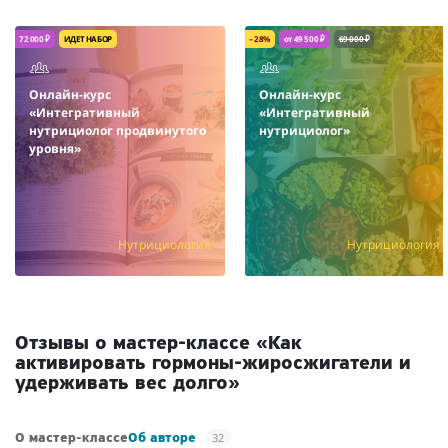
72 000 ₽
ИДЕТ НАБОР
– 28%
от 49 500 ₽
69 000 ₽
Онлайн-курс
Онлайн-курс
«Интегративный
«Интегративный
нутрициолог продвинутого
нутрициолог»
уровня»
Нутрициология
Нутрициология
Отзывы о мастер-классе «Как
активировать гормоны-жиросжигатели и
удерживать вес долго»
32
О мастер-классе
Об авторе