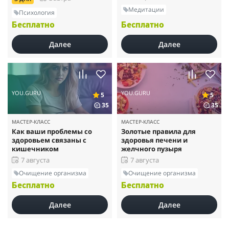
Медитации
Психология
Бесплатно
Бесплатно
Далее
Далее
YOU.GURU
YOU.GURU
5
5
35
35
МАСТЕР-КЛАСС
МАСТЕР-КЛАСС
Как ваши проблемы со
Золотые правила для
здоровьем связаны с
здоровья печени и
кишечником
желчного пузыря
7 августа
7 августа
Очищение организма
Очищение организма
Бесплатно
Бесплатно
Далее
Далее