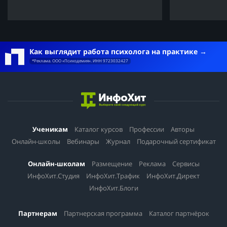
Как выглядит работа психолога на практике
*Реклама. ООО «Психодемия». ИНН 9723032427
Ученикам
Каталог курсов
Профессии
Авторы
Онлайн-школы
Вебинары
Журнал
Подарочный сертификат
Онлайн-школам
Размещение
Реклама
Сервисы
ИнфоХит.Студия
ИнфоХит.Трафик
ИнфоХит.Директ
ИнфоХит.Блоги
Партнерам
Партнерская программа
Каталог партнёрок