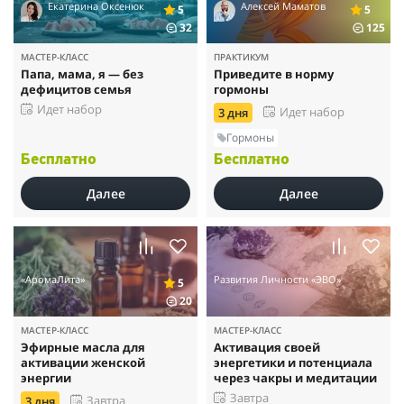
Екатерина Оксенюк
Алексей Маматов
5
5
32
125
МАСТЕР-КЛАСС
ПРАКТИКУМ
Папа, мама, я — без
Приведите в норму
дефицитов семья
гормоны
Идет набор
Идет набор
3 дня
Гормоны
Бесплатно
Бесплатно
Далее
Далее
«АромаЛита»
Развития Личности «ЭВО»
5
20
МАСТЕР-КЛАСС
МАСТЕР-КЛАСС
Эфирные масла для
Активация своей
активации женской
энергетики и потенциала
энергии
через чакры и медитации
Завтра
Завтра
3 дня