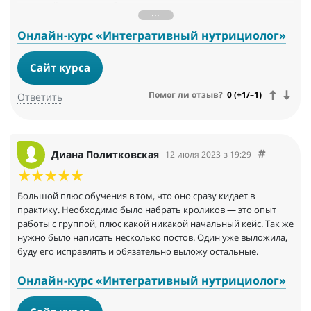
соц.сетей, но я уже работаю над этим моментом тоже — очень
хочу освоить на практике все полученные знания! Спасибо
всей команде проекта за шикарную организацию учебного
Онлайн-курс «Интегративный нутрициолог»
процесса!
Сайт курса
Помог ли отзыв?
0 (+1/–1)
Ответить
Диана Политковская
12 июля 2023 в 19:29
Большой плюс обучения в том, что оно сразу кидает в
практику. Необходимо было набрать кроликов — это опыт
работы с группой, плюс какой никакой начальный кейс. Так же
нужно было написать несколько постов. Один уже выложила,
буду его исправлять и обязательно выложу остальные.
Онлайн-курс «Интегративный нутрициолог»