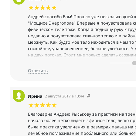
Андрей,спасибо Вам! Прошло уже несколько дней 
"Мощное Энергополе" Впервые я почувствовала си
физическом теле тоже. Когда я подношу руку к груд
недавно я почувствовала сильное тепло и в районе
мерзнуть. Как будто мое тело находиться в чем то 
спокойнее, уравновешеннее, больше улыбаюсь. У ме
на двух потоках. Стоит мне только сделать осозна
я тут же чувствую как поток энергия проходит скв
совсем новое для меня ощущение. Огромное Вам спа
Ответить
Ирина
2 августа 2017 в 13:44
Благодарна Андрею Рыськову за практики на трени
начала более четко видеть эфирное тело, легко п
была практика увеличения в размерах пальца на 
лечебное поглаживание проблемного или больного