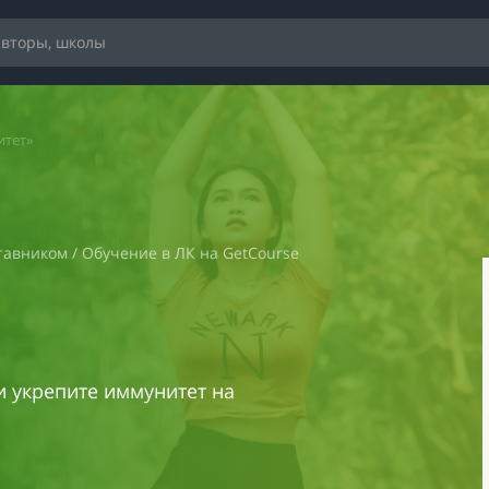
итет»
тавником / Обучение в ЛК на GetCourse
и укрепите иммунитет на