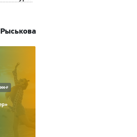
 Рыськова
000 ₽
ер»