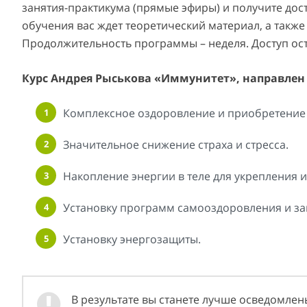
занятия-практикума (прямые эфиры) и получите дост
обучения вас ждет теоретический материал, а также
Продолжительность программы – неделя. Доступ оста
Курс Андрея Рыськова «Иммунитет», направлен 
Комплексное оздоровление и приобретение
Значительное снижение страха и стресса.
Накопление энергии в теле для укрепления 
Установку программ самооздоровления и за
Установку энергозащиты.
В результате вы станете лучше осведомле