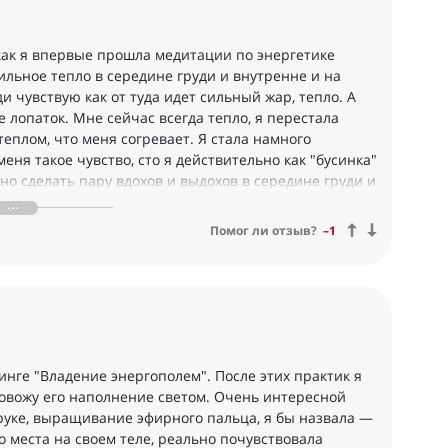
как я впервые прошла медитации по энергетике
льное тепло в середине груди и внутренне и на
и чувствую как от туда идет сильный жар, тепло. А
 лопаток. Мне сейчас всегда тепло, я перестала
теплом, что меня согревает. Я стала намного
ня такое чувство, сто я действительно как "бусинка"
нно сделать пару вдохов и выдохов в середине груди и
озь меня ( мое тело вибрирует). Очень необычно, это
сибо, за то что Вы делаете и даете !
Помог ли отзыв?
–1
нге "Владение энергополем". После этих практик я
ровожу его наполнение светом. Очень интересной
руке, выращивание эфирного пальца, я бы назвала —
 места на своем теле, реально почувствовала