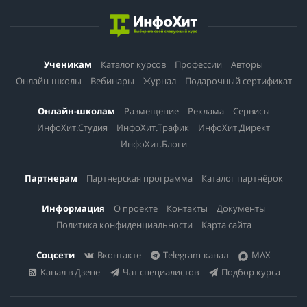
Ученикам
Каталог курсов
Профессии
Авторы
Онлайн-школы
Вебинары
Журнал
Подарочный сертификат
Онлайн-школам
Размещение
Реклама
Сервисы
ИнфоХит.Студия
ИнфоХит.Трафик
ИнфоХит.Директ
ИнфоХит.Блоги
Партнерам
Партнерская программа
Каталог партнёрок
Информация
О проекте
Контакты
Документы
Политика конфиденциальности
Карта сайта
Соцсети
Вконтакте
Telegram-канал
MAX
Канал в Дзене
Чат специалистов
Подбор курса