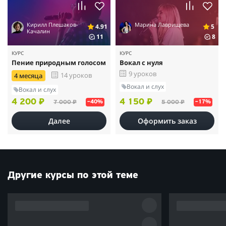
Кирилл Плешаков-
Марина Лаврищева
4.91
5
Качалин
11
8
КУРС
КУРС
Пение природным голосом
Вокал с нуля
9 уроков
14 уроков
4 месяца
Вокал и слух
Вокал и слух
4 200 ₽
4 150 ₽
7 000 ₽
5 000 ₽
–40%
–17%
Далее
Оформить заказ
Другие курсы по этой теме