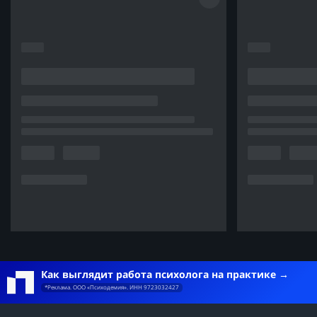
Как выглядит работа психолога на практике
*Реклама. ООО «Психодемия». ИНН 9723032427