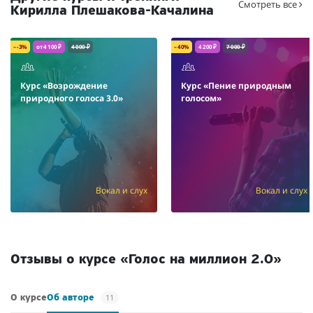
Смотреть все
Кирилла Плешакова-Качалина
– -3%
от 4 100 ₽
4 000 ₽
– 40%
4 200 ₽
7 000 ₽
Курс «Возрождение
Курс «Пение природным
природного голоса 3.0»
голосом»
Вокал и слух
Вокал и слух
Отзывы о курсе «Голос на миллион 2.0»
11
О курсе
Об авторе