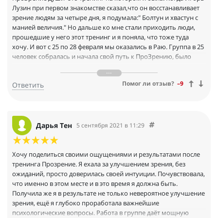
Лузин при первом знакомстве сказал,что он восстанавливает
зрение людям за четыре дня, я подумала:" Болтун и хвастун с
манией величия." Но дальше ко мне стали приходить люди,
прошедшие у него этот тренинг и я поняла, что тоже туда
хочу. И вот с 25 по 28 февраля мы оказались в Раю. Группа в 25
человек собралась и начала свой путь к ПроЗрению, было
сложно, кого-то вскрывало, кого-то накрывало, у кого-то
поднималось сопротивление, но до финала дошли все с
Помог ли отзыв?
–9
Ответить
победой. Мне было интересно в этом принимать участие,
наблюдать за собой, ловить инсайты, прорабатывать себя.
Были и слезы ,и радость, и печаль.Группа открывалась и
расцветала разными красками, было очень наполненное
пространство. Я все четыре дня отказалась от внешнего мира
Дарья Тен
5 сентября 2021 в 11:29
и его спасения, а думала преимущественно о себе, Я
проживала свою жизнь, ходила в прошлое и будущее,
общалась со своими родителями, танцевала свою жизнь.
Хочу поделиться своими ощущениями и результатами после
Занималась зарядкой на свежем воздухе, вызывала солнце и
тренинга Прозрение. Я ехала за улучшением зрения, без
наполнялась им, изучала космические законы и устройство
ожиданий, просто доверилась своей интуиции. Почувствовала,
глаз, под другим углом. Было волшебно. Я отдохнула,
что именно в этом месте и в это время я должна быть.
наполнилась и улучшила зрение-
Получила же я в результате не только невероятное улучшение
Близорукость
зрения, ещё я глубоко проработала важнейшие
Пр. глаз видела вначале 6 строк, а в конце уже 8.
психологические вопросы. Работа в группе даёт мощную