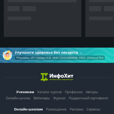
Улучшите здоровье без лекарств
*Реклама. ИП Чурзин И.В. ИНН 235503884590. ERID: 2VtzqvyCfhb
Ученикам
Каталог курсов
Профессии
Авторы
Онлайн-школы
Вебинары
Журнал
Подарочный сертификат
Онлайн-школам
Размещение
Реклама
Сервисы