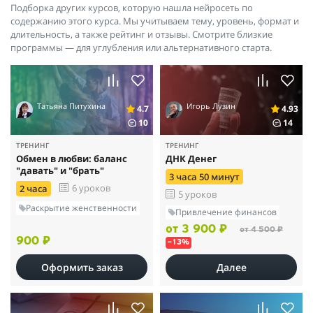
Подборка других курсов, которую нашла нейросеть по
улучшить зрение и качество жизни. Каждый в группе именл
содержанию этого курса. Мы учитываем тему, уровень, формат и
потрясающие результаты и по зрению, и по состоянию
длительность, а также рейтинг и отзывы. Смотрите близкие
гармонии с собой, Вселенной.
программы — для углубления или альтернативного старта.
Благодарю Бога за встречу, знакомство и возможность быть в
поле Игоря и Оксаны Лузиных. Благородная миссия этих
волшебников Жизненно важна и бесценна!!!
Татьяна Питухина
Игорь Лузин
4.7
4.93
10
14
ТРЕНИНГ
ТРЕНИНГ
Обмен в любви: баланс
ДНК Денег
"давать" и "брать"
3 часа 50 минут
6 уроков
2 часа
5 уроков
Раскрытие женственности
Привлечение финансов
от 3 900 ₽
от 4 500 ₽
900 ₽
–13%
Оформить заказ
Далее