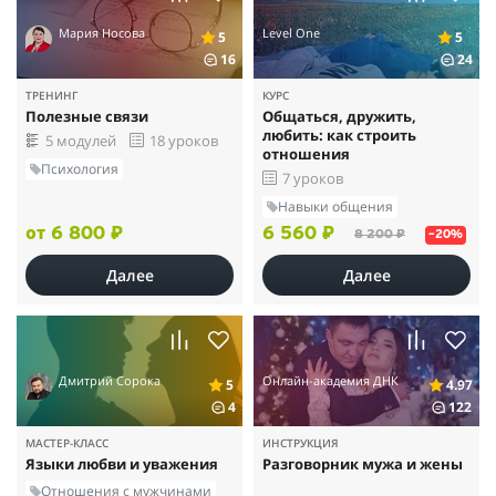
Мария Носова
Level One
5
5
16
24
ТРЕНИНГ
КУРС
Полезные связи
Общаться, дружить,
любить: как строить
5 модулей
18 уроков
отношения
Психология
7 уроков
Навыки общения
от 6 800 ₽
6 560 ₽
8 200 ₽
–20%
Далее
Далее
Дмитрий Сорока
Онлайн-академия ДНК
5
4.97
4
122
МАСТЕР-КЛАСС
ИНСТРУКЦИЯ
Языки любви и уважения
Разговорник мужа и жены
Отношения с мужчинами