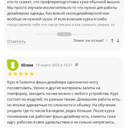
кто-то скажет, что профпереподготовка хуже обычной вышки.
Мы просто изучали исключительно то что нужно для работы
дизайнером одежды, без всякой околодизайнерской или
вообще не нужной чуши. И если в начале курса я слабо
представляла себе что такое лекала и как снимать мерки, то
теперь могу делать это чуть не с закрытыми глазами))) Я
научилась конструировать и шить одежду, придумала свою
Помог ли отзыв?
0
Ответить
брендовую концепцию, потихоньку продвигаю себя и вроде
получается)))
Юлия
10 марта 2025 в 10:27
Курс в Талентси фэшн-дизайнера однозначно могу
посоветовать. Уроки и другие материалы залиты на
платформу, заходить на нее можно с любого устройства. Курс
состоит из модулей, по разным темам. Домашние работы есть,
но вполне адекватные по сложности и объему. На обучение
уходило где-то часов 8 в недели, редко больше. После курса
понимание как работает фэшн-дизайнер есть, клиенты тоже
идут, работаю в свое удовольствие и не сильно напрягаюсь.