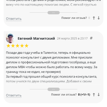
вижу что по-настоящему помогаю людям. С легкой грустью
вспоминаю наши семинары и практикумы, это было
прекрасное время)
Помог ли отзыв?
0
Ответить
Евгений Магнитский
24 марта 2025 в 23:17
Позади два года учебы в Талентси, теперь я официально
психолог-консультант с двумя дипломами. Мне прислали
диплом о профессиональной подготовке гособразца, а еще
диплом MBA чтобы можно было работать по всему миру. За
границу пока не ездил, не проверял)
За первый год прошел общий курс психолога-консультанта,
потом учился по двум специализациям. Добавил к своим
компетенциям знания по детской и семейной психологии.
Такой микс для работы считаю оптимальным, спокойно
Помог ли отзыв?
0 (+1/–1)
Ответить
работаю с большим перечнем запросов. Из моей практики
почти все личные проблемы так или иначе связаны с семьей)
Доволен количеством часов практики на обучение, многие