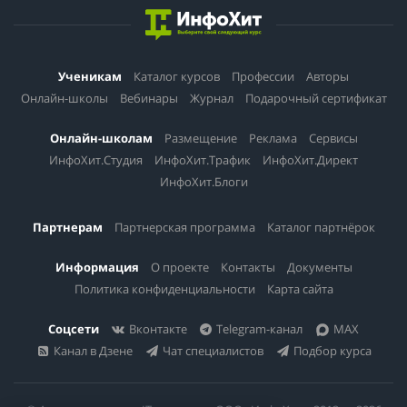
Ученикам
Каталог курсов
Профессии
Авторы
Онлайн-школы
Вебинары
Журнал
Подарочный сертификат
Онлайн-школам
Размещение
Реклама
Сервисы
ИнфоХит.Студия
ИнфоХит.Трафик
ИнфоХит.Директ
ИнфоХит.Блоги
Партнерам
Партнерская программа
Каталог партнёрок
Информация
О проекте
Контакты
Документы
Политика конфиденциальности
Карта сайта
Соцсети
Вконтакте
Telegram-канал
MAX
Канал в Дзене
Чат специалистов
Подбор курса