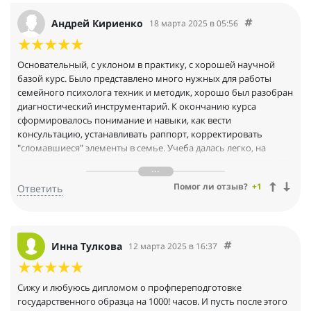
техники отрабатывали в группе, первых клиентов мне
предложил университет. И отдельное спасибо за групповые
Андрей Кириенко
18 марта 2025 в 05:56
супервизии, помощь коллег и взгляд со стороны просто
неоценимы.
Основательный, с уклоном в практику, с хорошей научной
базой курс. Было представлено много нужных для работы
семейного психолога техник и методик, хорошо был разобран
диагностический инструментарий. К окончанию курса
сформировалось понимание и навыки, как вести
консультацию, устанавливать раппорт, корректировать
"сломавшиеся" элементы в семье. Учеба далась легко, на
изучение материалов тратил не больше 9 часов в неделю. Как
было обещано, нам организовали выпускной в Москве,
Помог ли отзыв?
+1
Ответить
дипломы вручали в торжественной обстановке.
Инна Тулкова
12 марта 2025 в 16:37
Сижу и любуюсь дипломом о профпереподготовке
государственного образца на 1000! часов. И пусть после этого