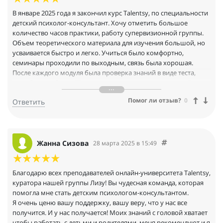
В январе 2025 года я закончил курс Talentsy, по специальности
детский психолог-консультант. Хочу отметить большое
количество часов практики, работу супервизионной группы.
Объем теоретического материала для изучения большой, но
усваивается быстро и легко. Учиться было комфортно,
семинары проходили по выходным, связь была хорошая.
После каждого модуля была проверка знаний в виде теста,
надо было набрать 75%. Уровень преподавания высокий, с
нами работали топовые психологи.
Помог ли отзыв?
0
Ответить
Жанна Сизова
28 марта 2025 в 15:49
Благодарю всех преподавателей онлайн-университета Talentsy,
куратора нашей группы Лизу! Вы чудесная команда, которая
помогла мне стать детским психологом-консультантом.
Я очень ценю вашу поддержку, вашу веру, что у нас все
получится. И у нас получается! Моих знаний с головой хватает
чтобы работать с детьми и родителями, меня рекомендуют и я