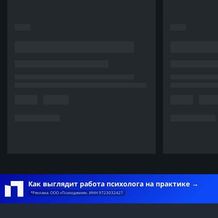
Как выглядит работа психолога на практике
*Реклама. ООО «Психодемия». ИНН 9723032427