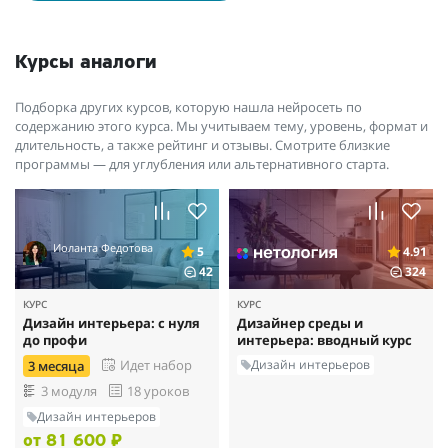
Курсы аналоги
Подборка других курсов, которую нашла нейросеть по
содержанию этого курса. Мы учитываем тему, уровень, формат и
длительность, а также рейтинг и отзывы. Смотрите близкие
программы — для углубления или альтернативного старта.
Иоланта Федотова
5
4.91
42
324
КУРС
КУРС
Дизайн интерьера: с нуля
Дизайнер среды и
до профи
интерьера: вводный курс
Дизайн интерьеров
Идет набор
3 месяца
3 модуля
18 уроков
Дизайн интерьеров
от 81 600 ₽