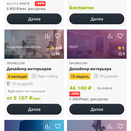
от 111 000 ₽
–26%
Бесплатно
6 800 ₽
/мес. рассрочка
Далее
Далее
Академия «Синергия»
МШП
4.98
5
90
5
ПРОФЕССИЯ
ПРОФЕССИЯ
Дизайнер интерьеров
Дизайнер интерьера
Идет набор
30 уроков
6 месяцев
15 недель
10 модулей
46 100 ₽
76 900 ₽
Дизайн интерьеров
–40%
от 5 107 ₽
5 200 ₽
/мес. рассрочка
/мес.
Далее
Далее