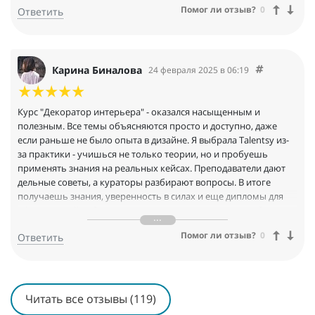
Помог ли отзыв?
0
Ответить
Карина Биналова
24 февраля 2025 в 06:19
Курс "Декоратор интерьера" - оказался насыщенным и
полезным. Все темы объясняются просто и доступно, даже
если раньше не было опыта в дизайне. Я выбрала Talentsy из-
за практики - учишься не только теории, но и пробуешь
применять знания на реальных кейсах. Преподаватели дают
дельные советы, а кураторы разбирают вопросы. В итоге
получаешь знания, уверенность в силах и еще дипломы для
официальной работы! Рекомендую всем, кто хочет работать в
сфере дизайна или просто научиться делать пространство
Помог ли отзыв?
0
Ответить
вокруг себя красивым и уютным.
Читать все отзывы (119)