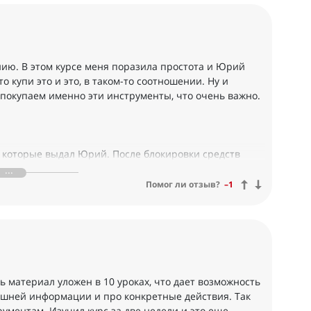
ию. В этом курсе меня поразила простота и Юрий
о купи это и это, в таком-то соотношении. Ну и
окупаем именно эти инструменты, что очень важно.
, которые выдал Юрий. После блокировки средств
нвестированию и только пополнял банковский счет. А
 стал пополнять брокерский счет и инвестировать.
Помог ли отзыв?
–1
рплату" и пополняю его ежемесячно. Очень уж мне
брокера, но понимаю всю важность диверсификации как
оционально и финансово.
чень полезная информация была от Юрия, на каких
л несколько криптовалюты, ничего сложного, как
сь материал уложен в 10 уроках, что дает возможность
 лишней информации и про конкретные действия. Так
ументам. Изучил курс за две недели и это еще