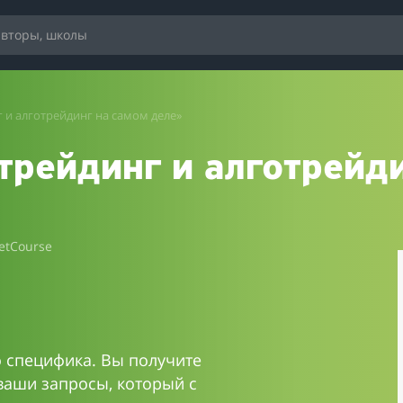
 и алготрейдинг на самом деле»
трейдинг и алготрейд
etCourse
го специфика. Вы получите
ваши запросы, который с