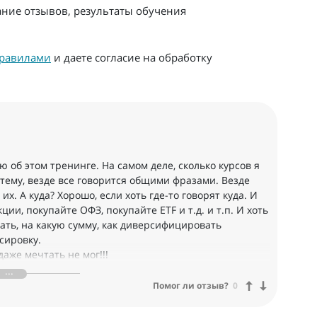
ание отзывов, результаты обучения
равилами
и даете согласие на обработку
об этом тренинге. На самом деле, сколько курсов я
 тему, везде все говорится общими фразами. Везде
их. А куда? Хорошо, если хоть где-то говорят куда. И
ии, покупайте ОФЗ, покупайте ETF и т.д. и т.п. И хоть
пать, на какую сумму, как диверсифицировать
сировку.
даже мечтать не мог!!!
ь времени, что бы дойти до того уровня, на котором я
 за это время набить!
Помог ли отзыв?
0
а от новичка до профессионала!! И спасибо за это