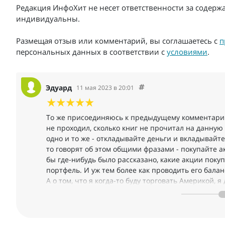
Редакция ИнфоХит не несет ответственности за содерж
индивидуальны.
Размещая отзыв или комментарий, вы соглашаетесь с
п
персональных данных в соответствии с
условиями
.
Эдуард
11 мая 2023 в 20:01
То же присоединяюсь к предыдущему комментарию 
не проходил, сколько книг не прочитал на данную
одно и то же - откладывайте деньги и вкладывайте 
то говорят об этом общими фразами - покупайте акц
бы где-нибудь было рассказано, какие акции поку
портфель. И уж тем более как проводить его балан
А о том, что я когда-то буду торговать Америкой, я 
Даже не представляю, сколько бы мне понадобилос
сейчас нахожусь! Сколько бы шишек мне пришлось
Честно, этот курс – самая короткая и легкая дорог
именно Юрию!!