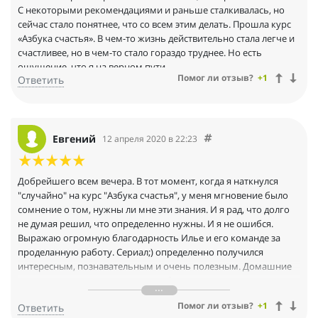
С некоторыми рекомендациями и раньше сталкивалась, но
сейчас стало понятнее, что со всем этим делать. Прошла курс
«Азбука счастья». В чем-то жизнь действительно стала легче и
счастливее, но в чем-то стало гораздо труднее. Но есть
ощущение, что я на верном пути.
Помог ли отзыв?
+1
Ответить
Евгений
12 апреля 2020 в 22:23
Добрейшего всем вечера. В тот момент, когда я наткнулся
"случайно" на курс "Азбука счастья", у меня мгновение было
сомнение о том, нужны ли мне эти знания. И я рад, что долго
не думая решил, что определенно нужны. И я не ошибся.
Выражаю огромную благодарность Илье и его команде за
проделанную работу. Сериал;) определенно получился
интересным, познавательным и очень полезным. Домашние
задания хорошо продуманы и работают в направлении
изменения мировоззрения и мироощущения. Хорошо бы эти
Помог ли отзыв?
+1
Ответить
знания передавали детям уже в школе, тогда бы в нашем мире