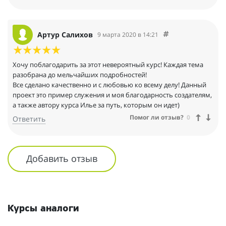
было бы больше счастливых и добрых людей. Еще раз
спасибо, тебе, Илья, за твои не только творческие труды, но и
за свет, которым ты делишься с другими.
Артур Салихов
9 марта 2020 в 14:21
Хочу поблагодарить за этот невероятный курс! Каждая тема
разобрана до мельчайших подробностей!
Все сделано качественно и с любовью ко всему делу! Данный
проект это пример служения и моя благодарность создателям,
а также автору курса Илье за путь, которым он идет)
Помог ли отзыв?
0
Ответить
Добавить отзыв
Курсы аналоги