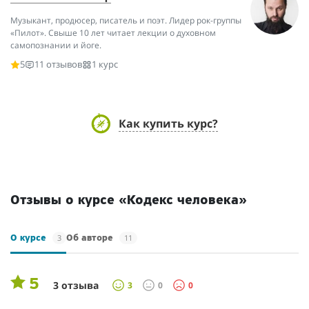
Музыкант, продюсер, писатель и поэт. Лидер рок-группы
«Пилот». Свыше 10 лет читает лекции о духовном
самопознании и йоге.
5
11 отзывов
1 курс
Как купить курс?
Отзывы о курсе «Кодекс человека»
3
11
О курсе
Об авторе
5
3 отзыва
3
0
0