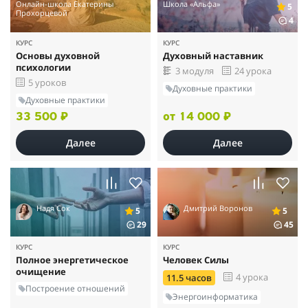
Онлайн-школа Екатерины
Школа «Альфа»
5
Прохорцевой
4
КУРС
КУРС
Основы духовной
Духовный наставник
психологии
3 модуля
24 урока
5 уроков
Духовные практики
Духовные практики
33 500 ₽
от 14 000 ₽
Далее
Далее
Надя Сок
Дмитрий Воронов
5
5
29
45
КУРС
КУРС
Полное энергетическое
Человек Силы
очищение
4 урока
11.5 часов
Построение отношений
Энергоинформатика