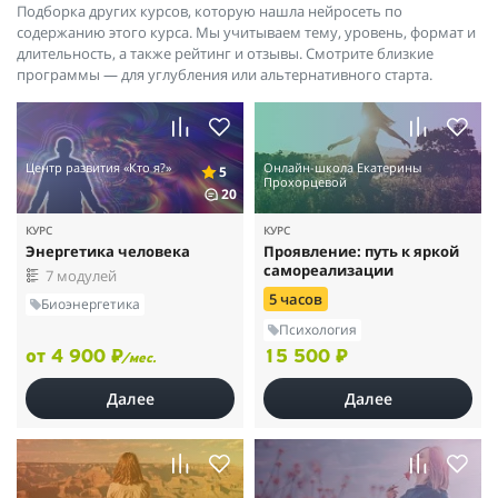
Подборка других курсов, которую нашла нейросеть по
содержанию этого курса. Мы учитываем тему, уровень, формат и
длительность, а также рейтинг и отзывы. Смотрите близкие
программы — для углубления или альтернативного старта.
Центр развития «Кто я?»
Онлайн-школа Екатерины
5
Прохорцевой
20
КУРС
КУРС
Энергетика человека
Проявление: путь к яркой
самореализации
7 модулей
5 часов
Биоэнергетика
Психология
от 4 900 ₽
15 500 ₽
/мес.
Далее
Далее