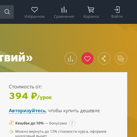
Избранное
Сравнение
Корзина
Войти
твий»
Стоимость от:
394 ₽
/урок
Авторизуйтесь
, чтобы купить дешевле
Кешбэк до 10%
— бонусами
?
Можно вернуть до 13% стоимости курса, оформив
налоговый вычет