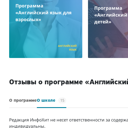
Программа
Программа
«Английский язык для
«Английский 
взрослых»
детей»
АНГЛИЙСКИЙ
ЯЗЫК
Отзывы о программе «Английски
15
О программе
О школе
Редакция ИнфоХит не несет ответственности за содерж
индивидуальны.