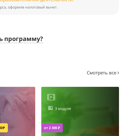
рса, оформив налоговый вычет.
ть программу?
Смотреть все
3 модуля
БОР
от 2 300 ₽