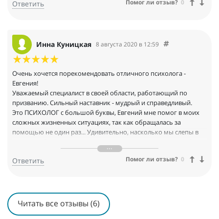
Помог ли отзыв?
0
Ответить
Инна Куницкая
8 августа 2020 в 12:59
Очень хочется порекомендовать отличного психолога -
Евгения!
Уважаемый специалист в своей области, работающий по
призванию. Сильный наставник - мудрый и справедливый.
Это ПСИХОЛОГ с большой буквы, Евгений мне помог в моих
сложных жизненных ситуациях, так как обращалась за
помощью не один раз... Удивительно, насколько мы слепы в
своих проблемах...иногда жизнь складывается не так как бы
нам хотелось, и мы испытываем тяжелейшую душевную
Помог ли отзыв?
0
Ответить
боль...
и как хорошо, что есть люди, которые открывают нам глаза...
Евгений настолько точно определил мое состояние и
подобрал очень правильные слова, что моя казалось бы
неразрешимая проблема стала не проблемой, а задачей, с
Читать все отзывы (6)
которой я вскоре справилась! Вы настоящий профессионал!