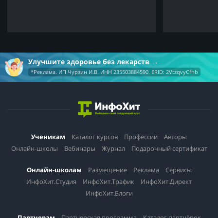
Улучшите здоровье без лекарств
*Реклама. ИП Чурзин И.В. ИНН 235503884590. ERID: 2VtzqvyCfhb
Ученикам
Каталог курсов
Профессии
Авторы
Онлайн-школы
Вебинары
Журнал
Подарочный сертификат
Онлайн-школам
Размещение
Реклама
Сервисы
ИнфоХит.Студия
ИнфоХит.Трафик
ИнфоХит.Директ
ИнфоХит.Блоги
Партнерам
Партнерская программа
Каталог партнёрок