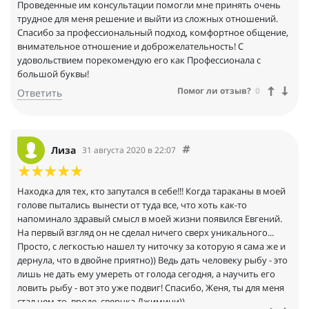
Проведенные им консультации помогли мне принять очень
трудное для меня решение и выйти из сложных отношений.
Спасибо за профессиональный подход, комфортное общение,
внимательное отношение и доброжелательность! С
удовольствием порекомендую его как Профессионала с
большой буквы!
Помог ли отзыв?
0
Ответить
Лиза
31 августа 2020 в 22:07
Находка для тех, кто запутался в себе!!! Когда тараканы в моей
голове пытались вынести от туда все, что хоть как-то
напоминало здравый смысл в моей жизни появился Евгений.
На первый взгляд он не сделал ничего сверх уникального...
Просто, с легкостью нашел ту ниточку за которую я сама же и
дернула, что в двойне приятно)) Ведь дать человеку рыбу - это
лишь не дать ему умереть от голода сегодня, а научить его
ловить рыбу - вот это уже подвиг! Спасибо, Женя, ты для меня
стал чем-то, вроде, сверчка Джимини))